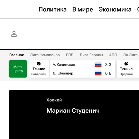
Политика
В мире
Экономика
Главное
Лига Чемпионов
РПЛ
Лига Европы
АПЛ
Ла Лига
3
3
А. Калинская
Матч-
Теннис
Теннис
центр
6
6
Д. Шнайдер
Завершен
Прерван
Хоккей
Мариан Студенич