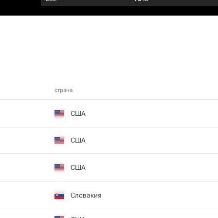
страна
США
США
США
Словакия