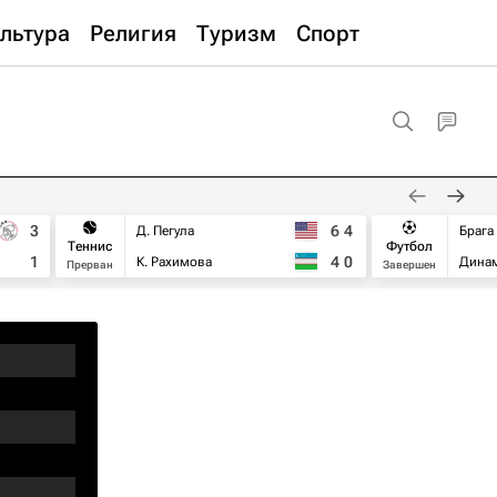
льтура
Религия
Туризм
Спорт
3
6
4
Д. Пегула
Брага
Теннис
Футбол
1
4
0
К. Рахимова
Дина
Прерван
Завершен