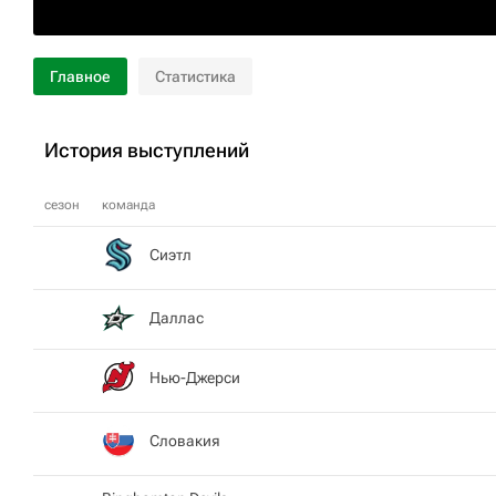
Главное
Статистика
История выступлений
сезон
команда
Сиэтл
Даллас
Нью-Джерси
Словакия