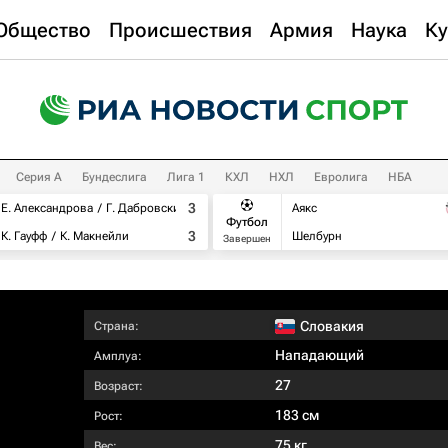
Общество
Происшествия
Армия
Наука
Ку
Серия А
Бундеслига
Лига 1
КХЛ
НХЛ
Евролига
НБА
3
Е. Александрова
Г. Дабровски
Аякс
Футбол
3
К. Гауфф
К. Макнейли
Шелбурн
Завершен
Словакия
Страна:
Нападающий
Амплуа:
27
Возраст:
183 см
Рост:
75 кг
Вес: