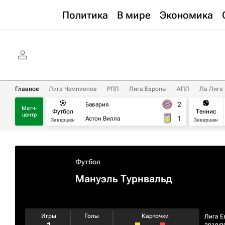
Политика
В мире
Экономика
Главное
Лига Чемпионов
РПЛ
Лига Европы
АПЛ
Ла Лига
2
Бавария
Матч-
Футбол
Теннис
центр
1
Астон Вилла
Завершен
Завершен
Футбол
Мануэль Турнвальд
Игры
Голы
Карточки
Лига Е