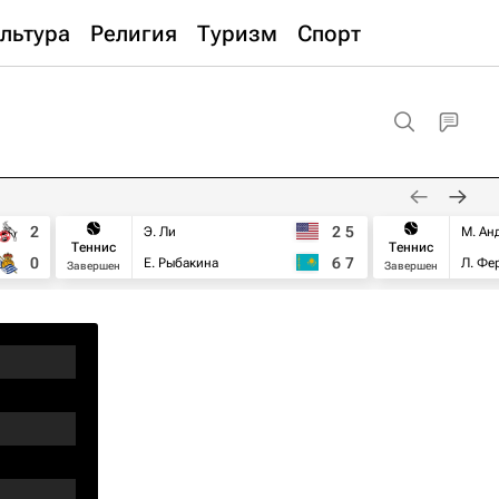
льтура
Религия
Туризм
Спорт
2
2
5
Э. Ли
М. Ан
Теннис
Теннис
0
6
7
Е. Рыбакина
Л. Фе
Завершен
Завершен