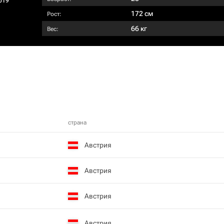
019
172 см
Рост:
66 кг
Вес:
страна
Австрия
Австрия
Австрия
Австрия