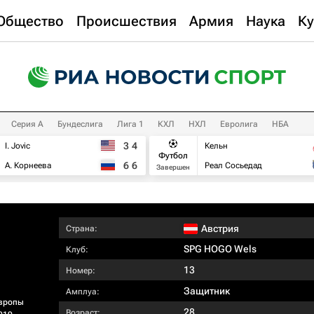
Общество
Происшествия
Армия
Наука
Ку
Серия А
Бундеслига
Лига 1
КХЛ
НХЛ
Евролига
НБА
3
4
I. Jovic
Кельн
Футбол
6
6
А. Корнеева
Реал Сосьедад
Завершен
Австрия
Страна:
SPG HOGO Wels
Клуб:
13
Номер:
Защитник
Амплуа:
вропы
28
Возраст: