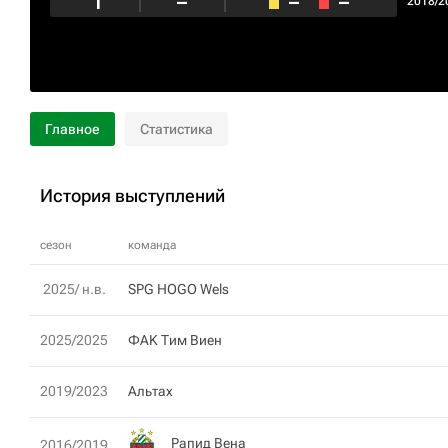
1
–
–
–
2018/2
Главное
Статистика
История выступлений
сезон
команда
2025/ н.в.
SPG HOGO Wels
2025/2025
ФАK Тим Виен
2019/2023
Альтах
Рапид Вена
2016/2019