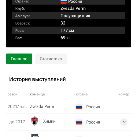
Россия
Страна:
Zvezda Perm
Клуб:
Полузащитник
Амплуа:
32
Возраст:
177 см
Рост:
69 кг
Вес:
Главное
Статистика
История выступлений
сезон
команда
страна
номер
2021/ н.в.
Zvezda Perm
Россия
Химки
до 2017
Россия
77