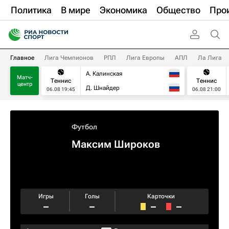
Политика
В мире
Экономика
Общество
Про
Главное
Лига Чемпионов
РПЛ
Лига Европы
АПЛ
Ла Лига
А. Калинская
Матч-
Теннис
Теннис
центр
Д. Шнайдер
06.08 19:45
06.08 21:00
Футбол
Максим Широков
Игры
Голы
Карточки
–
–
–
–