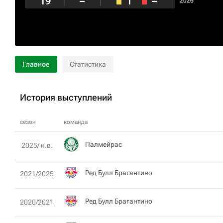
19
–
1
–
2026
Главное
Статистика
История выступлений
сезон
команда
Палмейрас
2025/ н.в.
Ред Булл Брагантино
2021/2025
Ред Булл Брагантино
2020/2021