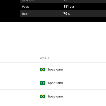
181 см
Рост:
70 кг
Вес:
страна
Бразилия
Бразилия
Бразилия