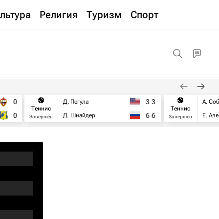
льтура
Религия
Туризм
Спорт
0
3
3
Д. Пегула
А. Со
Теннис
Теннис
0
6
6
Д. Шнайдер
Е. Ал
Завершен
Завершен