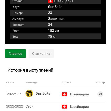
Швейцария
Страна:
Янг Бойз
Клуб:
23
Номер:
Защитник
Амплуа:
34
Возраст:
182 см
Рост:
75 кг
Вес:
Главное
Статистика
История выступлений
сезон
команда
страна
номер
Янг Бойз
2022/ н.в.
Швейцария
23
2022/2022
Сьон
Швейцария