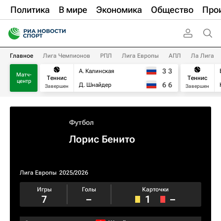
Политика
В мире
Экономика
Общество
Про
Главное
Лига Чемпионов
РПЛ
Лига Европы
АПЛ
Ла Лига
3
3
А. Калинская
Матч-
Теннис
Теннис
центр
6
6
Д. Шнайдер
Завершен
Завершен
Футбол
Лорис Бенито
Лига Европы
2025/2026
Игры
Голы
Карточки
7
–
1
–