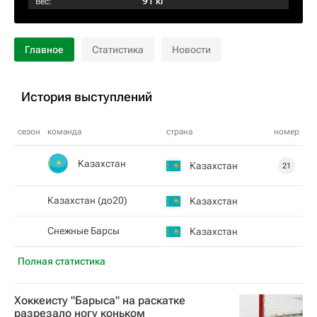
91 кг
Вес:
Главное
Статистика
Новости
История выступлений
сезон
команда
страна
номер
Казахстан
Казахстан
21
Казахстан (до20)
Казахстан
Снежные Барсы
Казахстан
Полная статистика
Хоккеисту "Барыса" на раскатке
разрезало ногу коньком