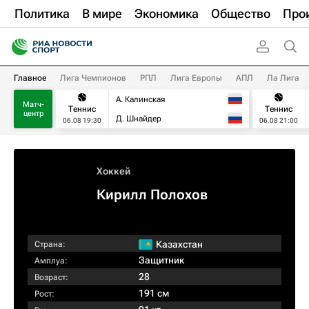
Политика
В мире
Экономика
Общество
Про
Главное
Лига Чемпионов
РПЛ
Лига Европы
АПЛ
Ла Лига
А. Калинская
Матч-
Теннис
Теннис
центр
Д. Шнайдер
06.08 19:30
06.08 21:00
Хоккей
Кирилл Полохов
Казахстан
Страна:
Защитник
Амплуа:
28
Возраст:
191 см
Рост: