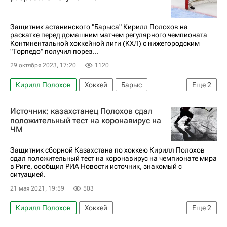
Защитник астанинского "Барыса" Кирилл Полохов на
раскатке перед домашним матчем регулярного чемпионата
Континентальной хоккейной лиги (КХЛ) с нижегородским
"Торпедо" получил порез...
29 октября 2023, 17:20
1120
Кирилл Полохов
Хоккей
Барыс
Еще
2
Торпедо
Регулярный чемпионат КХЛ
Источник: казахстанец Полохов сдал
положительный тест на коронавирус на
ЧМ
Защитник сборной Казахстана по хоккею Кирилл Полохов
сдал положительный тест на коронавирус на чемпионате мира
в Риге, сообщил РИА Новости источник, знакомый с
ситуацией.
21 мая 2021, 19:59
503
Кирилл Полохов
Хоккей
Еще
2
Чемпионат мира по хоккею