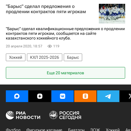
"Барыс" сделал предложения о
продлении контрактов пяти игрокам
"Барыс" сделал квалификационные предложения о продлении
контрактов пяти игрокам, сообщается на сайте
казахстанского хоккейного клуба.
20 апреля 2020, 18:57
119
Хоккей
КХЛ 2025-2026
Барыс
Еще 20 материалов
Футбол
Фигурное катание
Биатлон
ЗОЖ
Хоккей
Ав