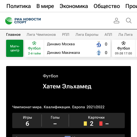
Политика
В мире
Экономика
Общество
Про
Главное
Лига Чемпионов
РПЛ
Лига Европы
АПЛ
Ла Лига
0
Динамо Москва
Матч-
Футбол
Футбол
центр
0
Динамо Махачкала
2-й тайм
09.08 17:00
Футбол
Хатем Эльхамед
Чемпионат мира. Квалификация. Европа
2021/2022
Игры
Голы
Карточки
6
–
2
–