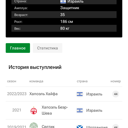
Израиль
Страна:
Защитник
Амплуа:
35
Возраст:
186 см
Рост:
80 кг
Вес:
Главное
Статистика
История выступлений
сезон
команда
страна
номер
2022/2023
Хапоэль Хайфа
Израиль
44
Хапоэль Беэр-
2021
Израиль
Шева
Селтик
2019/2021
Шотландия
44