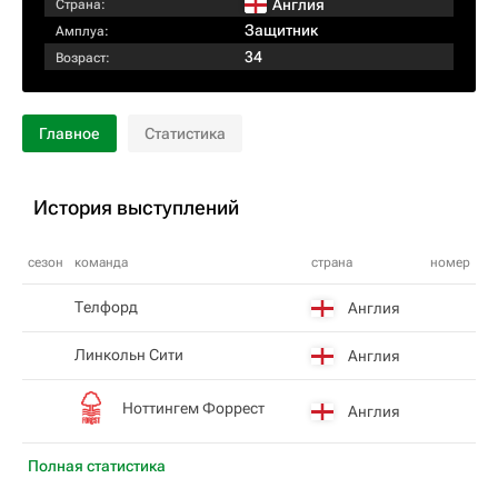
Англия
Страна:
Защитник
Амплуа:
34
Возраст:
Главное
Статистика
История выступлений
сезон
команда
страна
номер
Телфорд
Англия
Линкольн Сити
Англия
Ноттингем Форрест
Англия
Полная статистика