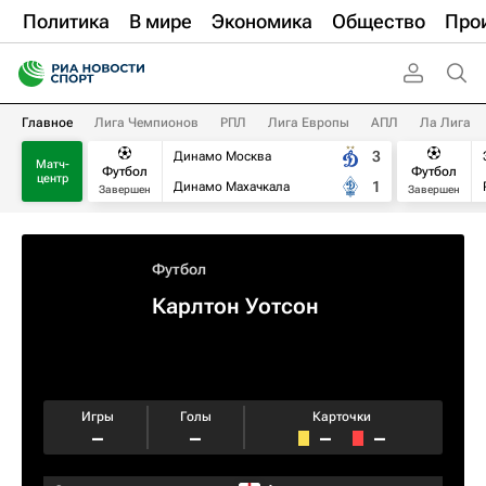
Политика
В мире
Экономика
Общество
Про
Главное
Лига Чемпионов
РПЛ
Лига Европы
АПЛ
Ла Лига
3
Динамо Москва
Матч-
Футбол
Футбол
центр
1
Динамо Махачкала
Завершен
Завершен
Футбол
Карлтон Уотсон
Игры
Голы
Карточки
–
–
–
–