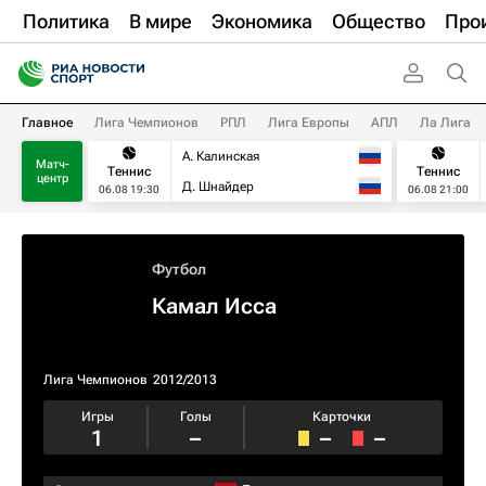
Политика
В мире
Экономика
Общество
Про
Главное
Лига Чемпионов
РПЛ
Лига Европы
АПЛ
Ла Лига
А. Калинская
Матч-
Теннис
Теннис
центр
Д. Шнайдер
06.08 19:30
06.08 21:00
Футбол
Камал Исса
Лига Чемпионов
2012/2013
Игры
Голы
Карточки
1
–
–
–