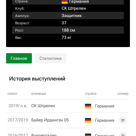
Германия
Страна:
СК Штрелен
Клуб:
Защитник
Амплуа:
37
Возраст:
188 см
Рост:
73 кг
Вес:
Главное
Статистика
История выступлений
сезон
команда
страна
номер
2019/ н.в.
СК Штрелен
Германия
2017/2019
Байер Ирдинген 05
Германия
31
2016/2017
Вупперталер
Германия
31