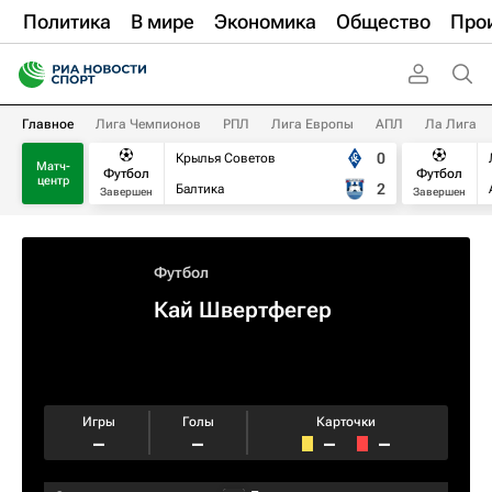
Политика
В мире
Экономика
Общество
Про
Главное
Лига Чемпионов
РПЛ
Лига Европы
АПЛ
Ла Лига
0
Крылья Советов
Матч-
Футбол
Футбол
центр
2
Балтика
Завершен
Завершен
Футбол
Кай Швертфегер
Игры
Голы
Карточки
–
–
–
–