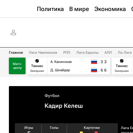
Политика
В мире
Экономика
Главное
Лига Чемпионов
РПЛ
Лига Европы
АПЛ
Ла Лига
3
3
А. Калинская
Матч-
Теннис
Теннис
центр
6
6
Д. Шнайдер
Завершен
Завершен
Футбол
Кадир Келеш
Игры
Голы
Карточки
Лига Е