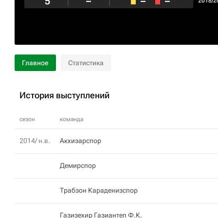
5
–
–
–
2018/2
Главное
Статистика
История выступлений
сезон
команда
2014/ н.в.
Акхизарспор
Демирспор
Трабзон Караденизспор
Газизехир Газиантеп Ф.К.