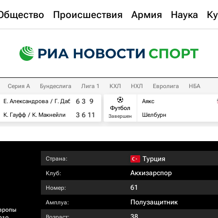
Общество
Происшествия
Армия
Наука
Ку
Серия А
Бундеслига
Лига 1
КХЛ
НХЛ
Евролига
НБА
6
3
9
Е. Александрова
Г. Дабровски
Аякс
Футбол
3
6
11
К. Гауфф
К. Макнейли
Шелбурн
Завершен
Турция
Страна:
Акхизарспор
Клуб:
61
Номер:
Полузащитник
Амплуа:
вропы
38
Возраст: