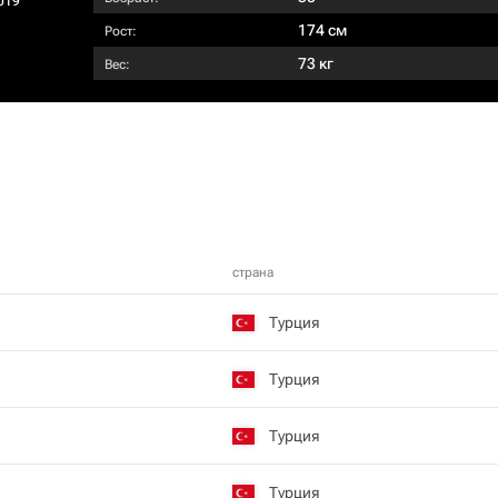
019
174 см
Рост:
73 кг
Вес:
страна
Турция
Турция
Турция
Турция