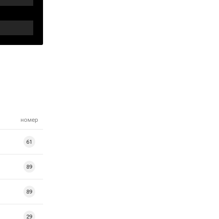
номер
61
89
89
29