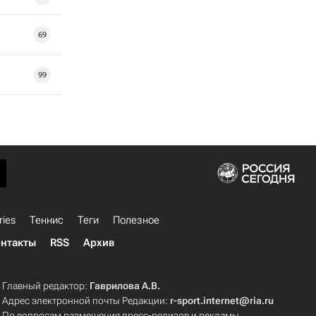
69
99
ries
Теннис
Теги
Полезное
нтакты
RSS
Архив
Главный редактор:
Гаврилова А.В.
Адрес электронной почты Редакции:
r-sport.internet@ria.ru
По вопросам размещения пресс-релизов и рекламы