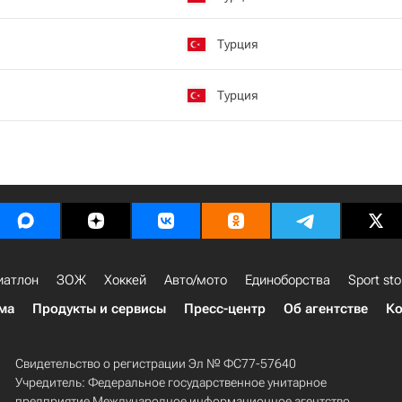
Турция
Турция
иатлон
ЗОЖ
Хоккей
Авто/мото
Единоборства
Sport sto
ма
Продукты и сервисы
Пресс-центр
Об агентстве
Ко
Свидетельство о регистрации Эл № ФС77-57640
Учредитель: Федеральное государственное унитарное
предприятие Международное информационное агентство