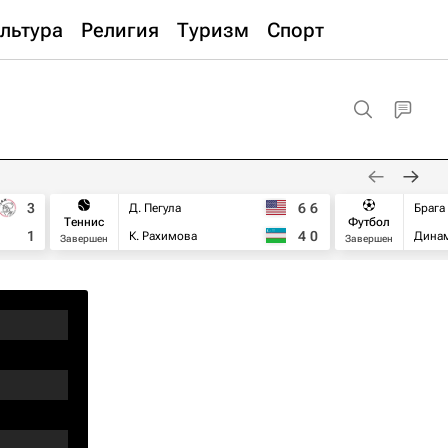
льтура
Религия
Туризм
Спорт
3
6
6
Д. Пегула
Брага
Теннис
Футбол
1
4
0
К. Рахимова
Дина
Завершен
Завершен