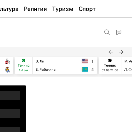
льтура
Религия
Туризм
Спорт
1
Э. Ли
М. А
Теннис
Теннис
4
Е. Рыбакина
Л. Ф
1-й сет
07.08 21:00