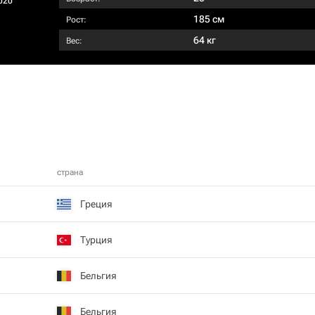
020
185 см
Рост:
64 кг
Вес:
страна
Греция
Турция
Бельгия
Бельгия