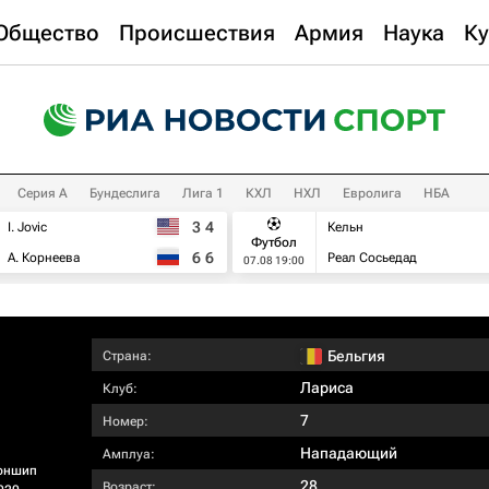
Общество
Происшествия
Армия
Наука
Ку
Серия А
Бундеслига
Лига 1
КХЛ
НХЛ
Евролига
НБА
3
4
I. Jovic
Кельн
Футбол
6
6
А. Корнеева
Реал Сосьедад
07.08 19:00
Бельгия
Страна:
Лариса
Клуб:
7
Номер:
Нападающий
Амплуа:
оншип
28
Возраст: