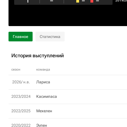
1
–
–
–
2019/2
Главное
Статистика
История выступлений
сезон
команда
2026/ н.в.
Лариса
2023/2024
Касимпаса
2022/2025
Мехелен
2020/2022
Эупен