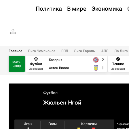
Политика
В мире
Экономика
Главное
Лига Чемпионов
РПЛ
Лига Европы
АПЛ
Ла Лига
2
Бавария
Матч-
Футбол
Теннис
центр
1
Астон Вилла
Завершен
Завершен
Футбол
Жюльен Нгой
Игры
Голы
Карточки
Чемпи