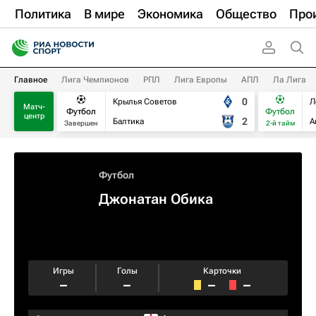
Политика
В мире
Экономика
Общество
Про
Главное
Лига Чемпионов
РПЛ
Лига Европы
АПЛ
Ла Лига
0
Крылья Советов
Л
Матч-
Футбол
Футбол
центр
2
Балтика
А
Завершен
2-й тайм
Футбол
Джонатан Обика
Игры
Голы
Карточки
–
–
–
–