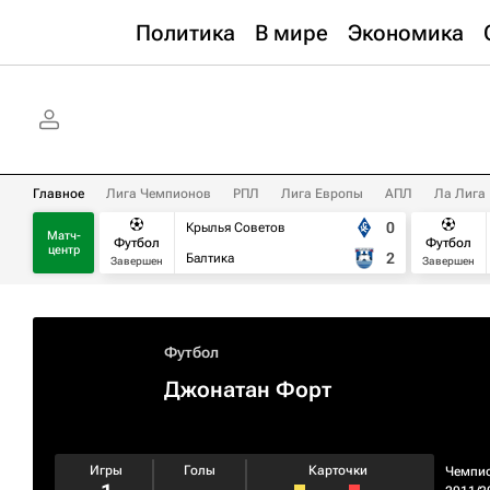
Политика
В мире
Экономика
Главное
Лига Чемпионов
РПЛ
Лига Европы
АПЛ
Ла Лига
0
Крылья Советов
Матч-
Футбол
Футбол
центр
2
Балтика
Завершен
Завершен
Футбол
Джонатан Форт
Игры
Голы
Карточки
Чемпи