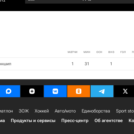
012
матчи
мин
осн
внз
гол
п
оншип
1
31
1
иатлон
ЗОЖ
Хоккей
Авто/мото
Единоборства
Sport sto
ма
Продукты и сервисы
Пресс-центр
Об агентстве
Ко