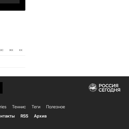
ас
жк
кк
ries
Теннис
Теги
Полезное
нтакты
RSS
Архив