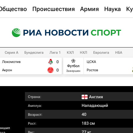
Общество
Происшествия
Армия
Наука
Ку
Серия А
Бундеслига
Лига 1
КХЛ
НХЛ
Евролига
НБА
0
Локомотив
ЦСКА
Футбол
0
Акрон
Ростов
Завершен
Англия
Страна:
Нападающий
Амплуа:
40
Возраст:
183 см
Рост:
оншип
77 кг
Вес: