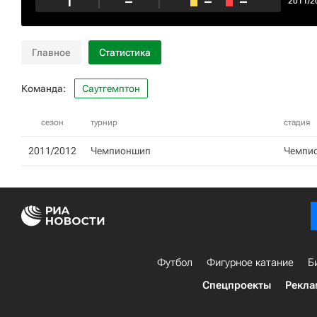
1
–
–
–
2011/2
Главное
Статистика
Команда:
Саутгемптон
сезон
турнир
стадия
2011/2012
Чемпионшип
Чемпи
Футбол
Фигурное катание
Б
Спецпроекты
Рекла