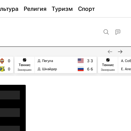
льтура
Религия
Туризм
Спорт
0
3
3
Д. Пегула
А. Со
Теннис
Теннис
0
6
6
Д. Шнайдер
Е. Ал
Завершен
Завершен