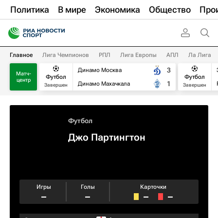
Политика
В мире
Экономика
Общество
Про
Главное
Лига Чемпионов
РПЛ
Лига Европы
АПЛ
Ла Лига
3
Динамо Москва
Матч-
Футбол
Футбол
центр
1
Динамо Махачкала
Завершен
Завершен
Футбол
Джо Партингтон
Игры
Голы
Карточки
–
–
–
–