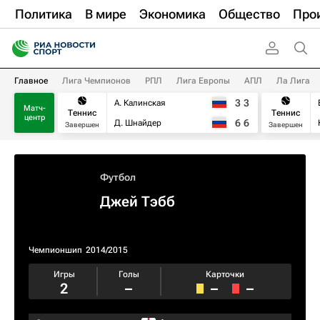
Политика
В мире
Экономика
Общество
Про
Главное
Лига Чемпионов
РПЛ
Лига Европы
АПЛ
Ла Лига
3
3
А. Калинская
Матч-
Теннис
Теннис
центр
6
6
Д. Шнайдер
Завершен
Завершен
Футбол
Джей Тэбб
Чемпионшип
2014/2015
Игры
Голы
Карточки
2
–
–
–