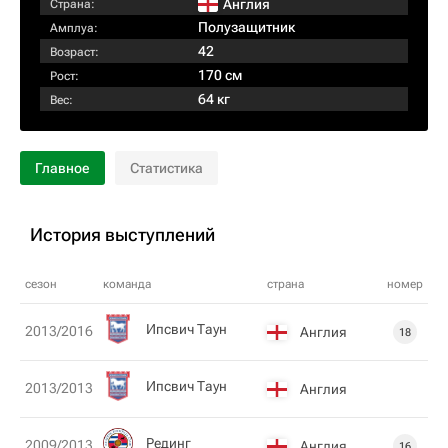
Англия
Страна:
Полузащитник
Амплуа:
42
Возраст:
170 см
Рост:
64 кг
Вес:
Главное
Статистика
История выступлений
сезон
команда
страна
номер
Ипсвич Таун
2013/2016
Англия
18
Ипсвич Таун
2013/2013
Англия
Рединг
2009/2013
Англия
16