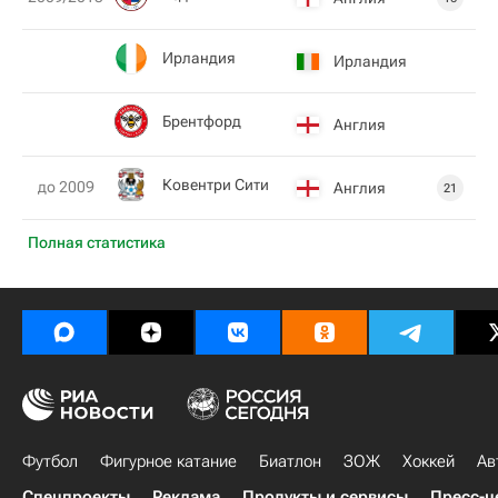
Ирландия
Ирландия
Брентфорд
Англия
Ковентри Сити
до 2009
Англия
21
Полная статистика
Футбол
Фигурное катание
Биатлон
ЗОЖ
Хоккей
Ав
Спецпроекты
Реклама
Продукты и сервисы
Пресс-ц