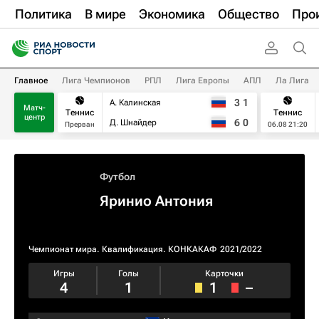
Политика
В мире
Экономика
Общество
Про
Главное
Лига Чемпионов
РПЛ
Лига Европы
АПЛ
Ла Лига
3
1
А. Калинская
Матч-
Теннис
Теннис
центр
6
0
Д. Шнайдер
Прерван
06.08 21:20
Футбол
Яринио Антония
Чемпионат мира. Квалификация. КОНКАКАФ
2021/2022
Игры
Голы
Карточки
4
1
1
–