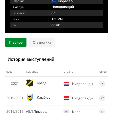
Кюрасао
Страна:
Нападающий
Амплуа:
35
Возраст:
169 см
Рост:
65 кг
Вес:
Главное
Статистика
История выступлений
сезон
команда
страна
номер
Бреда
2021
Нидерланды
7
Камбюр
2019/2021
Нидерланды
27
2019/2019
АЕЛ Лимасол
Кипр
77