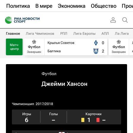
Политика
В мире
Экономика
Общество
Про
Главное
Лига Чемпионов
РПЛ
Лига Европы
АПЛ
Ла Лига
0
Крылья Советов
Матч-
Футбол
Футбол
центр
2
Балтика
Завершен
Завершен
Футбол
Джейми Хансон
Чемпионшип
2017/2018
Игры
Голы
Карточки
6
–
1
–