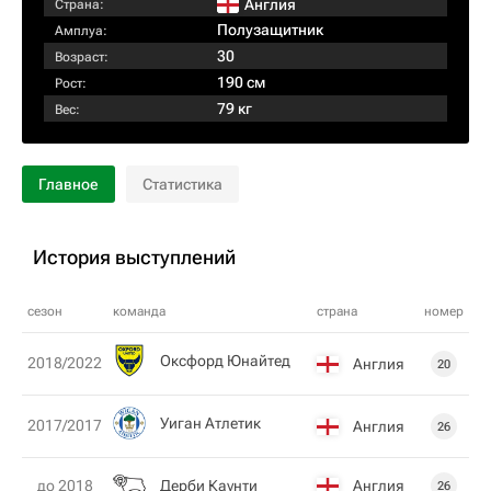
Англия
Страна:
Полузащитник
Амплуа:
30
Возраст:
190 см
Рост:
79 кг
Вес:
Главное
Статистика
История выступлений
сезон
команда
страна
номер
Оксфорд Юнайтед
2018/2022
Англия
20
Уиган Атлетик
2017/2017
Англия
26
Дерби Каунти
Англия
до 2018
26