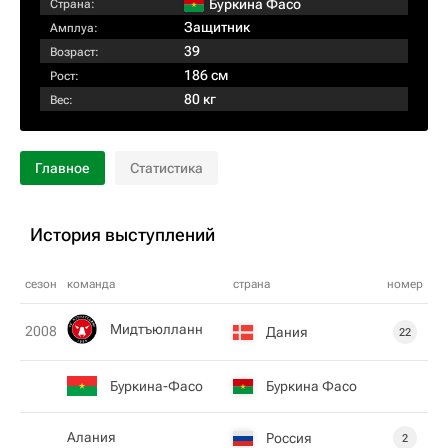
Буркина Фасо
Страна:
Защитник
Амплуа:
39
Возраст:
186 см
Рост:
80 кг
Вес:
Главное
Статистика
История выступлений
сезон
команда
страна
номер
Мидтъюлланн
2008
Дания
22
Буркина-Фасо
Буркина Фасо
Алания
Россия
2