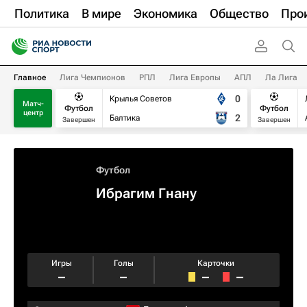
Политика
В мире
Экономика
Общество
Про
Главное
Лига Чемпионов
РПЛ
Лига Европы
АПЛ
Ла Лига
0
Крылья Советов
Матч-
Футбол
Футбол
центр
2
Балтика
Завершен
Завершен
Футбол
Ибрагим Гнану
Игры
Голы
Карточки
–
–
–
–