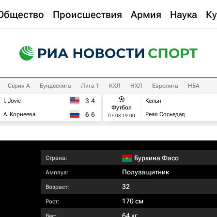
Общество
Происшествия
Армия
Наука
Ку
Серия А
Бундеслига
Лига 1
КХЛ
НХЛ
Евролига
НБА
3
4
I. Jovic
Кельн
Футбол
6
6
А. Корнеева
Реал Сосьедад
07.08 19:00
Буркина Фасо
Страна:
Полузащитник
Амплуа:
32
Возраст:
170 см
Рост:
64 кг
Вес: