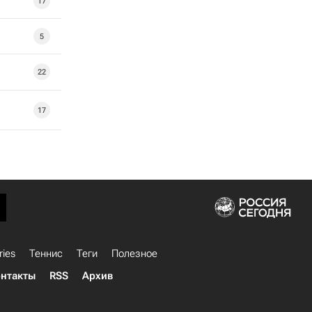
17
5
22
17
ries
Теннис
Теги
Полезное
нтакты
RSS
Архив