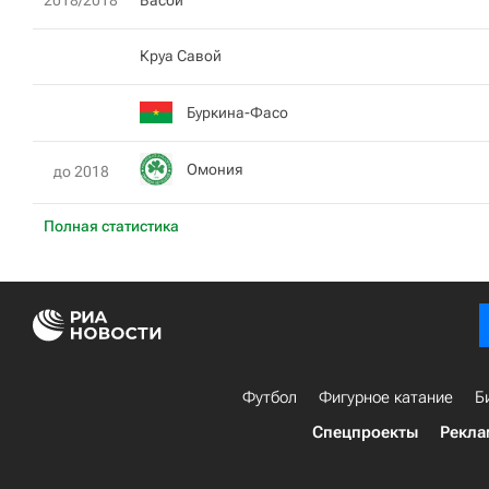
2018/2018
Васби
Круа Савой
Буркина-Фасо
Омония
до 2018
Полная статистика
Футбол
Фигурное катание
Б
Спецпроекты
Рекла