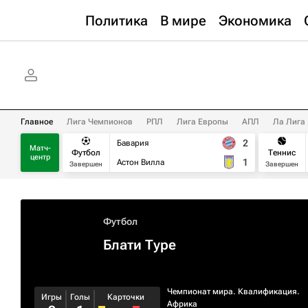
Политика
В мире
Экономика
Главное
Лига Чемпионов
РПЛ
Лига Европы
АПЛ
Ла Лига
2
Бавария
Матч-
Футбол
Теннис
центр
1
Астон Вилла
Завершен
Завершен
Футбол
Блати Туре
Чемпионат мира. Квалификация.
Игры
Голы
Карточки
Африка