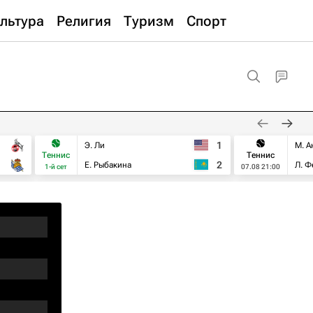
льтура
Религия
Туризм
Спорт
1
Э. Ли
М. А
Теннис
Теннис
2
Е. Рыбакина
Л. Ф
1-й сет
07.08 21:00