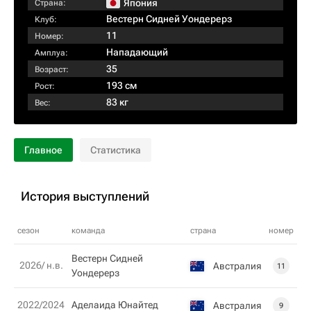
Япония
Страна:
Вестерн Сидней Уондерерз
Клуб:
11
Номер:
Нападающий
Амплуа:
35
Возраст:
193 см
Рост:
83 кг
Вес:
Главное
Статистика
История выступлений
сезон
команда
страна
номер
Вестерн Сидней
2026/ н.в.
Австралия
11
Уондерерз
2022/2024
Аделаида Юнайтед
Австралия
9