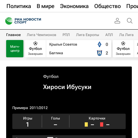
Политика
В мире
Экономика
Общество
Про
Главное
Лига Чемпионов
РПЛ
Лига Европы
АПЛ
Ла Лига
0
Крылья Советов
Матч-
Футбол
Футбол
центр
2
Балтика
Завершен
Завершен
Футбол
Хироси Ибусуки
Примера
2011/2012
Игры
Голы
Карточки
1
–
–
–