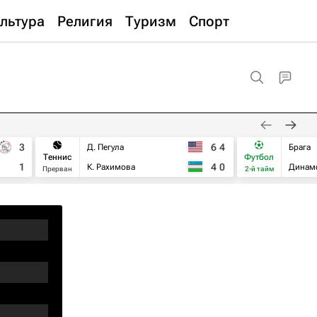
льтура
Религия
Туризм
Спорт
3
6
4
Д. Пегула
Брага
Теннис
Футбол
1
4
0
К. Рахимова
Динам
Прерван
2-й тайм