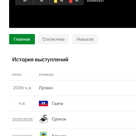
–
–
–
–
2026/2027
Главное
Статистика
Новости
История выступлений
сезон
команда
2026/ н.в.
Лугано
н.в.
Гаити
Суонси
2025/2025
Бернли