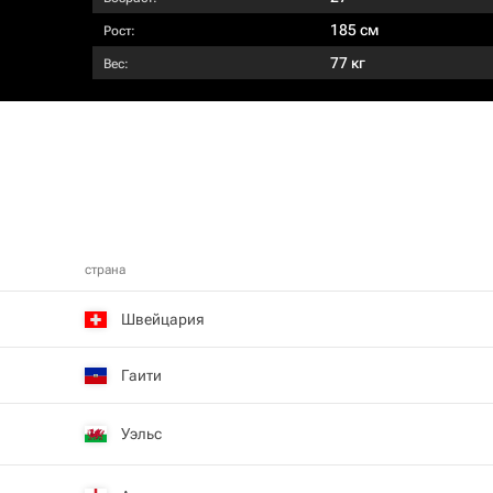
185 см
Рост:
77 кг
Вес:
страна
Швейцария
Гаити
Уэльс