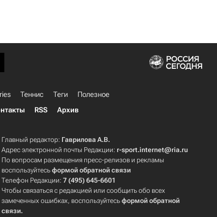
ries
Теннис
Теги
Полезное
нтакты
RSS
Архив
Главный редактор:
Гаврилова А.В.
Адрес электронной почты Редакции:
r-sport.internet@ria.ru
По вопросам размещения пресс-релизов и рекламы
воспользуйтесь
формой обратной связи
Телефон Редакции:
7 (495) 645-6601
Чтобы связаться с редакцией или сообщить обо всех
замеченных ошибках, воспользуйтесь
формой обратной
связи
.