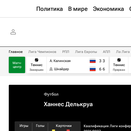
Политика
В мире
Экономика
Главное
Лига Чемпионов
РПЛ
Лига Европы
АПЛ
Ла Лига
3
3
А. Калинская
Матч-
Теннис
Теннис
центр
6
6
Д. Шнайдер
Завершен
Прерван
Футбол
Ханнес Делькруа
Игры
Голы
Карточки
Квалификация Лиги конфе