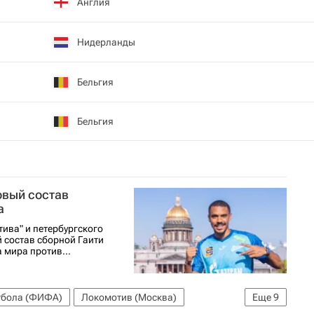
Англия
Нидерланды
Бельгия
Бельгия
овый состав
а
ва" и петербургского
 состав сборной Гаити
 мира против...
тбола (ФИФА)
Локомотив (Москва)
Еще
9