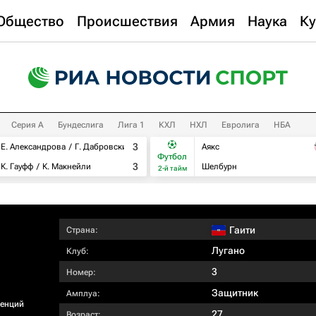
Общество
Происшествия
Армия
Наука
Ку
Серия А
Бундеслига
Лига 1
КХЛ
НХЛ
Евролига
НБА
3
Е. Александрова
Г. Дабровски
Аякс
Футбол
3
К. Гауфф
К. Макнейли
Шелбурн
2-й тайм
Гаити
Страна:
Лугано
Клуб:
3
Номер:
Защитник
Амплуа:
ренций
27
Возраст: