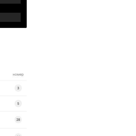
номер
3
5
28