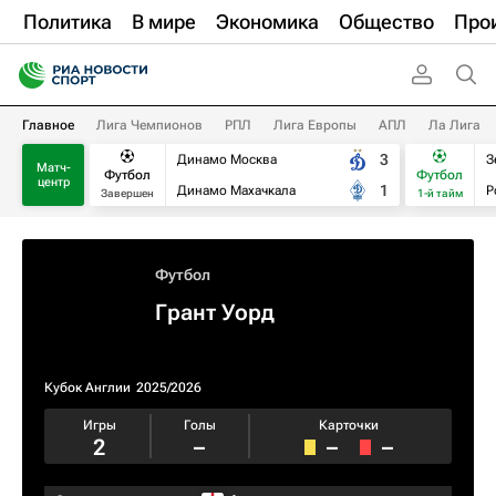
Политика
В мире
Экономика
Общество
Про
Главное
Лига Чемпионов
РПЛ
Лига Европы
АПЛ
Ла Лига
3
Динамо Москва
З
Матч-
Футбол
Футбол
центр
1
Динамо Махачкала
Р
Завершен
1-й тайм
Футбол
Грант Уорд
Кубок Англии
2025/2026
Игры
Голы
Карточки
2
–
–
–