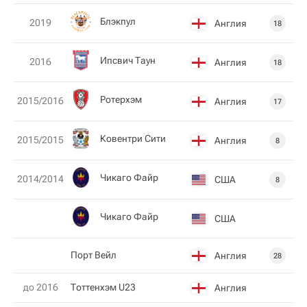
Блэкпул
2019
Англия
18
Ипсвич Таун
2016
Англия
18
Ротерхэм
2015/2016
Англия
17
Ковентри Сити
2015/2015
Англия
8
Чикаго Файр
2014/2014
США
8
Чикаго Файр
США
Порт Вейл
Англия
28
до 2016
Тоттенхэм U23
Англия