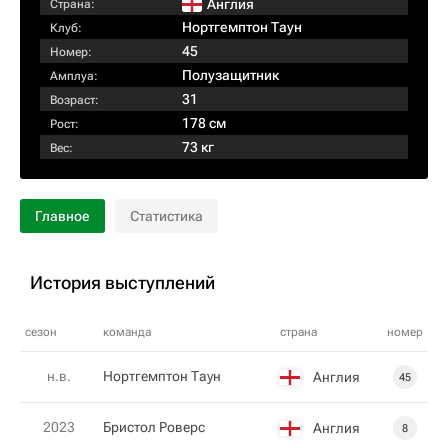
Англия
Страна:
Нортгемптон Таун
Клуб:
45
Номер:
Полузащитник
Амплуа:
31
Возраст:
178 см
Рост:
73 кг
Вес:
Главное
Статистика
История выступлений
сезон
команда
страна
номер
н.в.
Нортгемптон Таун
Англия
45
2023
Бристол Роверс
Англия
8