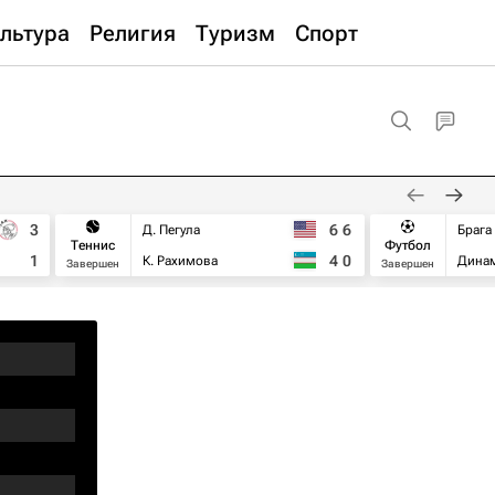
льтура
Религия
Туризм
Спорт
3
6
6
Д. Пегула
Брага
Теннис
Футбол
1
4
0
К. Рахимова
Дина
Завершен
Завершен