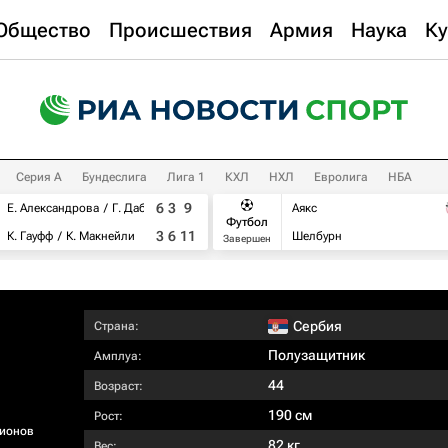
Общество
Происшествия
Армия
Наука
Ку
Серия А
Бундеслига
Лига 1
КХЛ
НХЛ
Евролига
НБА
6
3
9
Е. Александрова
Г. Дабровски
Аякс
Футбол
3
6
11
К. Гауфф
К. Макнейли
Шелбурн
Завершен
Сербия
Страна:
Полузащитник
Амплуа:
44
Возраст:
190 см
Рост:
ионов
82 кг
Вес: