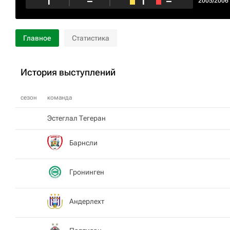
1
–
1
–
2005/2006
Главное
Статистика
История выступлений
сезон
команда
Эстеглал Тегеран
Барнсли
Гронинген
Андерлехт