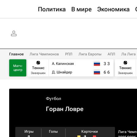
Политика
В мире
Экономика
Главное
Лига Чемпионов
РПЛ
Лига Европы
АПЛ
Ла Лига
3
3
А. Калинская
Матч-
Теннис
Теннис
центр
6
6
Д. Шнайдер
Завершен
Завершен
Футбол
Горан Ловре
Игры
Голы
Карточки
Лига Чемп