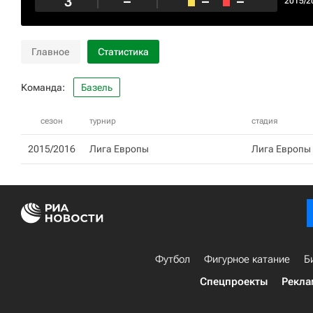
3
–
–
–
2015/2
Главное
Статистика
Команда:
Базель
сезон
турнир
стадия
2015/2016
Лига Европы
Лига Европы -
Футбол
Фигурное катание
Б
Спецпроекты
Рекла