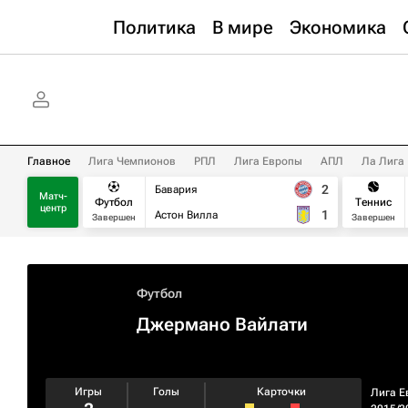
Политика
В мире
Экономика
Главное
Лига Чемпионов
РПЛ
Лига Европы
АПЛ
Ла Лига
2
Бавария
Матч-
Футбол
Теннис
центр
1
Астон Вилла
Завершен
Завершен
Футбол
Джермано Вайлати
Игры
Голы
Карточки
Лига Е