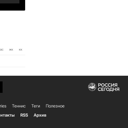
ас
жк
кк
ries
Теннис
Теги
Полезное
нтакты
RSS
Архив