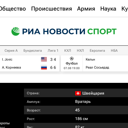
Общество
Происшествия
Армия
Наука
Ку
Серия А
Бундеслига
Лига 1
КХЛ
НХЛ
Евролига
НБА
3
4
I. Jovic
Кельн
Футбол
6
6
А. Корнеева
Реал Сосьедад
07.08 19:00
Швейцария
Страна:
Вратарь
Амплуа:
45
Возраст:
186 см
Рост:
вропы
82 кг
Вес: