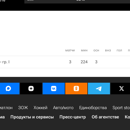
016
матчи
мин
осн
внз
гол
п
 гр. I
3
224
3
иатлон
ЗОЖ
Хоккей
Авто/мото
Единоборства
Sport sto
ма
Продукты и сервисы
Пресс-центр
Об агентстве
Ко