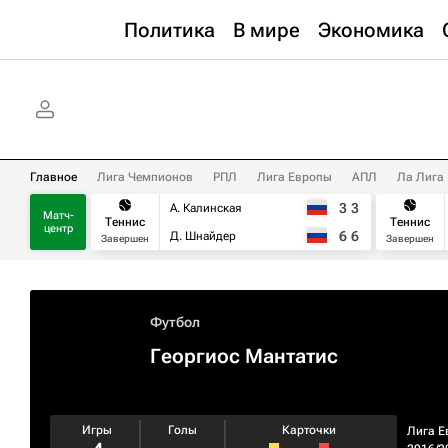
Политика
В мире
Экономика
Главное
Лига Чемпионов
РПЛ
Лига Европы
АПЛ
Ла Лига
3
3
А. Калинская
Матч-
Теннис
Теннис
центр
6
6
Д. Шнайдер
Завершен
Завершен
Футбол
Георгиос Мантатис
Игры
Голы
Карточки
Лига Е