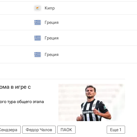
Кипр
Греция
Греция
Греция
ома в игре с
ого тура общего этапа
Кендзера
Федор Чалов
ПАОК
Еще
1