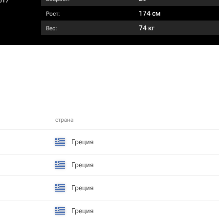
017
174 см
Рост:
74 кг
Вес:
страна
Греция
Греция
Греция
Греция