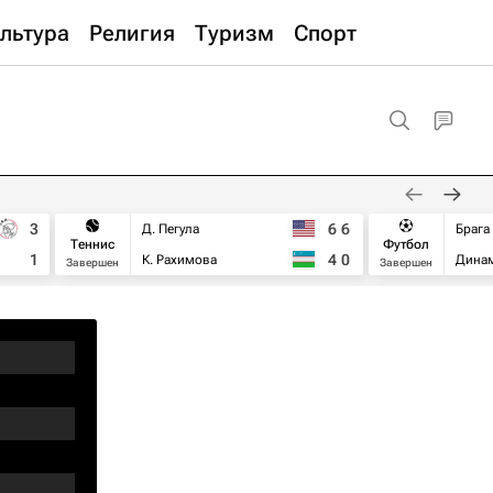
льтура
Религия
Туризм
Спорт
3
6
6
Д. Пегула
Брага
Теннис
Футбол
1
4
0
К. Рахимова
Дина
Завершен
Завершен