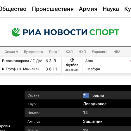
Общество
Происшествия
Армия
Наука
Ку
Серия А
Бундеслига
Лига 1
КХЛ
НХЛ
Евролига
НБА
6
3
9
Е. Александрова
Г. Дабровски
Аякс
Футбол
3
6
11
К. Гауфф
К. Макнейли
Шелбурн
Завершен
Греция
Страна:
Левадиакос
Клуб:
14
Номер:
Защитник
Амплуа:
вропы
29
Возраст: