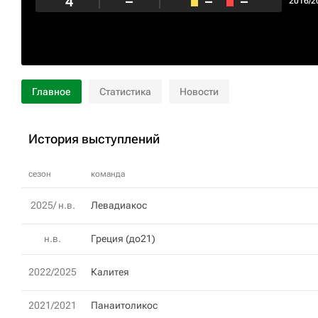
4
–
–
–
2016/2
Главное
Статистика
Новости
История выступлений
сезон
команда
2025/ н.в.
Левадиакос
н.в.
Греция (до21)
2022/2025
Калитея
2021/2021
Панаитоликос