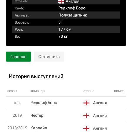
Англия
Страна:
Редклиф Боро
Клуб:
Полузащитник
Амплуа:
31
Возраст:
177 см
Рост:
70 кг
Вес:
Главное
Статистика
История выступлений
сезон
команда
страна
номер
н.в.
Редклиф Боро
Англия
2019
Честер
Англия
2018/2019
Карлaйл
Англия