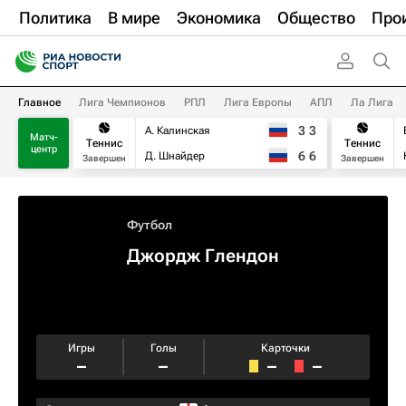
Политика
В мире
Экономика
Общество
Про
Главное
Лига Чемпионов
РПЛ
Лига Европы
АПЛ
Ла Лига
3
3
А. Калинская
Матч-
Теннис
Теннис
центр
6
6
Д. Шнайдер
Завершен
Завершен
Футбол
Джордж Глендон
Игры
Голы
Карточки
–
–
–
–