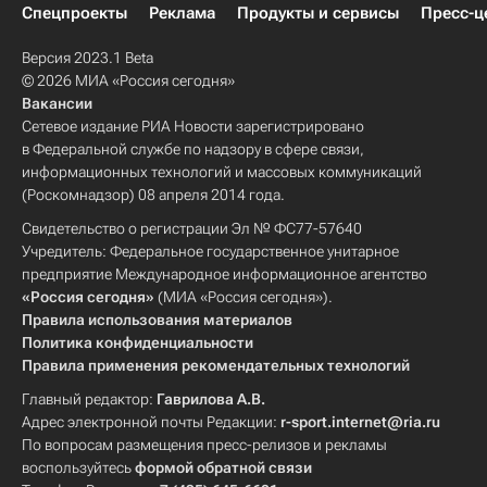
Спецпроекты
Реклама
Продукты и сервисы
Пресс-ц
Версия 2023.1 Beta
© 2026 МИА «Россия сегодня»
Вакансии
Сетевое издание РИА Новости зарегистрировано
в Федеральной службе по надзору в сфере связи,
информационных технологий и массовых коммуникаций
(Роскомнадзор) 08 апреля 2014 года.
Свидетельство о регистрации Эл № ФС77-57640
Учредитель: Федеральное государственное унитарное
предприятие Международное информационное агентство
«Россия сегодня»
(МИА «Россия сегодня»).
Правила использования материалов
Политика конфиденциальности
Правила применения рекомендательных технологий
Главный редактор:
Гаврилова А.В.
Адрес электронной почты Редакции:
r-sport.internet@ria.ru
По вопросам размещения пресс-релизов и рекламы
воспользуйтесь
формой обратной связи