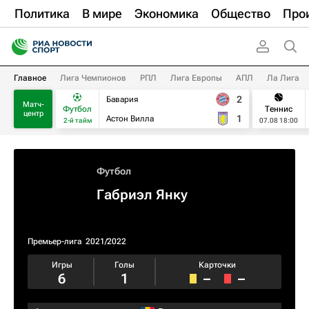
Политика
В мире
Экономика
Общество
Про
Главное
Лига Чемпионов
РПЛ
Лига Европы
АПЛ
Ла Лига
2
Бавария
Матч-
Футбол
Теннис
центр
1
Астон Вилла
2-й тайм
07.08 18:00
Футбол
Габриэл Янку
Премьер-лига
2021/2022
Игры
Голы
Карточки
6
1
–
–