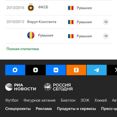
ФКСБ
2013/2016
Румыния
2010/2012
Фарул Константа
Румыния
10
Румыния
Румыния
19
Полная статистика
Футбол
Фигурное катание
Биатлон
ЗОЖ
Хоккей
Ав
Спецпроекты
Реклама
Продукты и сервисы
Пресс-ц