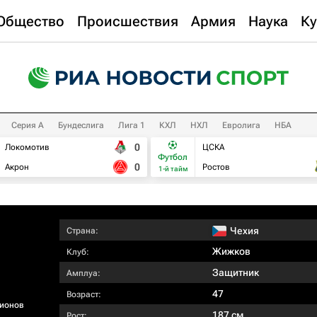
Общество
Происшествия
Армия
Наука
Ку
Серия А
Бундеслига
Лига 1
КХЛ
НХЛ
Евролига
НБА
0
Локомотив
ЦСКА
Футбол
0
Акрон
Ростов
1-й тайм
Чехия
Страна:
Жижков
Клуб:
Защитник
Амплуа:
47
Возраст:
ионов
187 см
Рост: