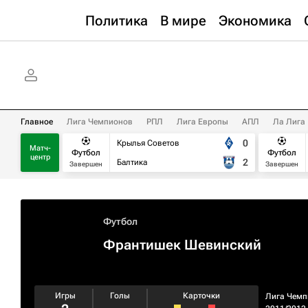
Политика
В мире
Экономика
Главное
Лига Чемпионов
РПЛ
Лига Европы
АПЛ
Ла Лига
0
Крылья Советов
Матч-
Футбол
Футбол
центр
2
Балтика
Завершен
Завершен
Футбол
Франтишек Шевинский
Игры
Голы
Карточки
Лига Чемп