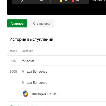
2
–
–
–
2011/2012
Главное
Статистика
История выступлений
сезон
команда
н.в.
Жижков
2005
Млада Болеслав
Млада Болеслав
Виктория Пльзень