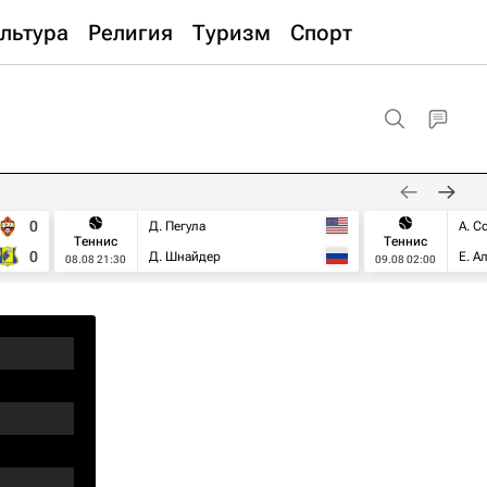
льтура
Религия
Туризм
Спорт
0
Д. Пегула
А. С
Теннис
Теннис
0
Д. Шнайдер
Е. А
08.08 21:30
09.08 02:00