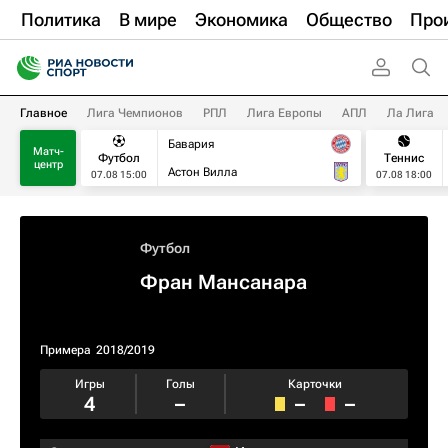
Политика
В мире
Экономика
Общество
Про
Главное
Лига Чемпионов
РПЛ
Лига Европы
АПЛ
Ла Лига
Бавария
Матч-
Футбол
Теннис
центр
Астон Вилла
07.08 15:00
07.08 18:00
Футбол
Фран Мансанара
Примера
2018/2019
Игры
Голы
Карточки
4
–
–
–