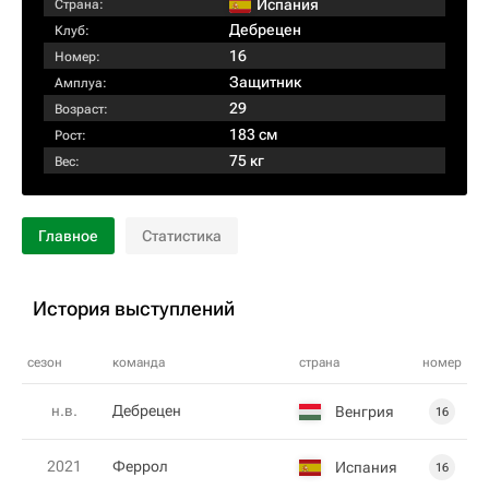
Испания
Страна:
Дебрецен
Клуб:
16
Номер:
Защитник
Амплуа:
29
Возраст:
183 см
Рост:
75 кг
Вес:
Главное
Статистика
История выступлений
сезон
команда
страна
номер
н.в.
Дебрецен
Венгрия
16
2021
Феррол
Испания
16