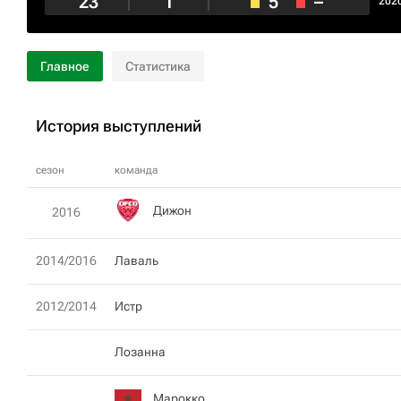
23
1
5
–
202
Главное
Статистика
История выступлений
сезон
команда
Дижон
2016
2014/2016
Лаваль
2012/2014
Истр
Лозанна
Марокко