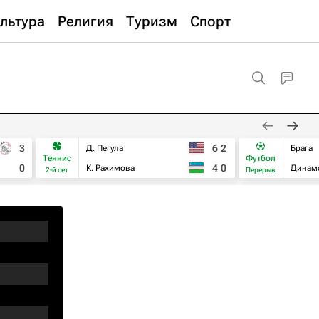
льтура
Религия
Туризм
Спорт
3
6
2
Д. Пегула
Брага
Теннис
Футбол
0
4
0
К. Рахимова
Динам
2-й сет
Перерыв