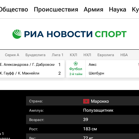
Общество
Происшествия
Армия
Наука
Ку
Серия А
Бундеслига
Лига 1
КХЛ
НХЛ
Евролига
НБА
1
Е. Александрова
Г. Дабровски
Аякс
Футбол
2
К. Гауфф
К. Макнейли
Шелбурн
2-й тайм
Марокко
Страна:
Полузащитник
Амплуа:
39
Возраст:
183 см
Рост:
а 1
72 кг
Вес: