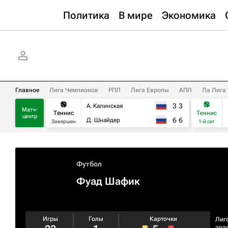
Политика
В мире
Экономика
Главное
Лига Чемпионов
РПЛ
Лига Европы
АПЛ
Ла Лига
3
3
А. Калинская
Матч-
Теннис
Теннис
центр
6
6
Д. Шнайдер
Завершен
1-й сет
Футбол
Фуад Шафик
Игры
Голы
Карточки
Лиг