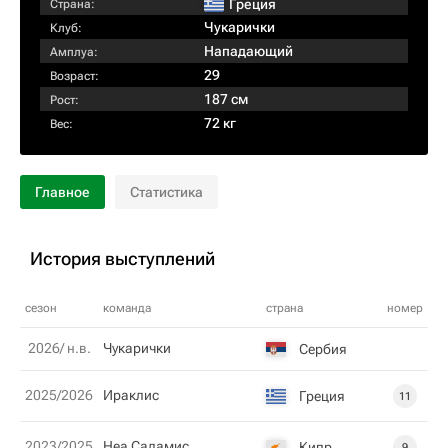
Греция
Страна:
Чукарички
Клуб:
Нападающий
Амплуа:
29
Возраст:
187 см
Рост:
72 кг
Вес:
Главное
Статистика
История выступлений
сезон
команда
страна
номер
2026/ н.в.
Чукарички
Сербия
2025/2026
Ираклис
Греция
11
2023/2025
Неа Саламис
Кипр
9