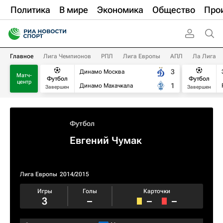
Политика
В мире
Экономика
Общество
Про
Главное
Лига Чемпионов
РПЛ
Лига Европы
АПЛ
Ла Лига
3
Динамо Москва
Матч-
Футбол
Футбол
центр
1
Динамо Махачкала
Завершен
Завершен
Футбол
Евгений Чумак
Лига Европы
2014/2015
Игры
Голы
Карточки
3
–
–
–