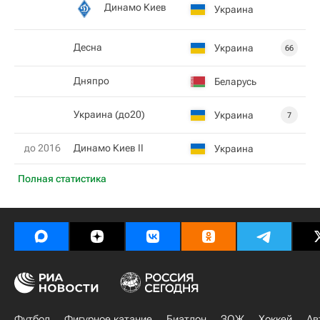
Динамо Киев
Украина
Десна
Украина
66
Дняпро
Беларусь
Украина (до20)
Украина
7
до 2016
Динамо Киев II
Украина
Полная статистика
Футбол
Фигурное катание
Биатлон
ЗОЖ
Хоккей
Ав