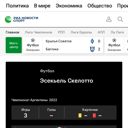
Политика
В мире
Экономика
Общество
Про
Главное
Лига Чемпионов
РПЛ
Лига Европы
АПЛ
Ла Лига
0
Крылья Советов
Матч-
Футбол
Футбол
центр
2
Балтика
Завершен
Завершен
Футбол
Эсекьель Скелотто
Чемпионат Аргентины
2022
Игры
Голы
Карточки
3
–
–
–