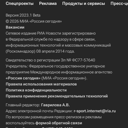
Спецпроекты
Реклама
Продукты и сервисы
Пресс-ц
Версия 2023.1 Beta
© 2026 МИА «Россия сегодня»
Вакансии
Сетевое издание РИА Новости зарегистрировано
в Федеральной службе по надзору в сфере связи,
информационных технологий и массовых коммуникаций
(Роскомнадзор) 08 апреля 2014 года.
Свидетельство о регистрации Эл № ФС77-57640
Учредитель: Федеральное государственное унитарное
предприятие Международное информационное агентство
«Россия сегодня»
(МИА «Россия сегодня»).
Правила использования материалов
Политика конфиденциальности
Правила применения рекомендательных технологий
Главный редактор:
Гаврилова А.В.
Адрес электронной почты Редакции:
r-sport.internet@ria.ru
По вопросам размещения пресс-релизов и рекламы
воспользуйтесь
формой обратной связи