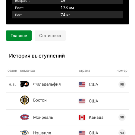
29
Возраст:
178 см
Рост:
74 кг
Вес:
Главное
Статистика
История выступлений
сезон
команда
страна
номер
Филадельфия
н.в.
США
90
Бостон
США
Монреаль
Канада
90
Нэшвилл
США
93