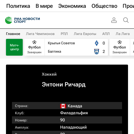
Политика
В мире
Экономика
Общество
Про
Главное
Лига Чемпионов
РПЛ
Лига Европы
АПЛ
Ла Лига
0
Крылья Советов
Матч-
Футбол
Футбол
центр
2
Балтика
Завершен
Завершен
Хоккей
Энтони Ричард
Канада
Страна:
Филадельфия
Клуб:
90
Номер:
Нападающий
Амплуа: