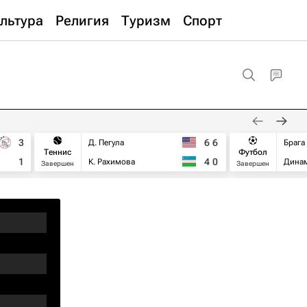
льтура
Религия
Туризм
Спорт
3
6
6
Д. Пегула
Брага
Теннис
Футбол
1
4
0
К. Рахимова
Дина
Завершен
Завершен