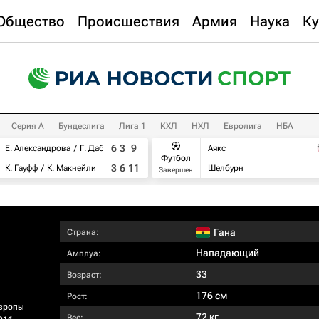
Общество
Происшествия
Армия
Наука
Ку
Серия А
Бундеслига
Лига 1
КХЛ
НХЛ
Евролига
НБА
6
3
9
Е. Александрова
Г. Дабровски
Аякс
Футбол
3
6
11
К. Гауфф
К. Макнейли
Шелбурн
Завершен
Гана
Страна:
Нападающий
Амплуа:
33
Возраст:
176 см
Рост:
вропы
72 кг
Вес: