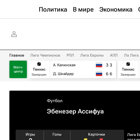
Политика
В мире
Экономика
Главное
Лига Чемпионов
РПЛ
Лига Европы
АПЛ
Ла Лига
3
3
А. Калинская
Матч-
Теннис
Теннис
центр
6
6
Д. Шнайдер
Завершен
Завершен
Футбол
Эбенезер Ассифуа
Игры
Голы
Карточки
Лига Е