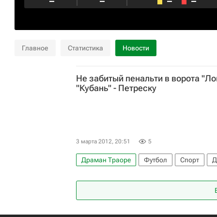
–
–
–
–
Главное
Статистика
Новости
Не забитый пенальти в ворота "Л
"Кубань" - Петреску
3 марта 2012, 20:51
5
Драман Траоре
Футбол
Спорт
Д
РПЛ 2026-2027 (Чемпионат России по футб