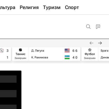
льтура
Религия
Туризм
Спорт
3
6
6
Д. Пегула
Брага
Теннис
Футбол
1
4
0
К. Рахимова
Дина
Завершен
Завершен