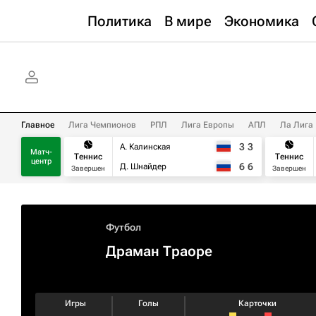
Политика
В мире
Экономика
Главное
Лига Чемпионов
РПЛ
Лига Европы
АПЛ
Ла Лига
3
3
А. Калинская
Матч-
Теннис
Теннис
центр
6
6
Д. Шнайдер
Завершен
Завершен
Футбол
Драман Траоре
Игры
Голы
Карточки