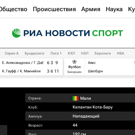
Общество
Происшествия
Армия
Наука
Ку
Серия А
Бундеслига
Лига 1
КХЛ
НХЛ
Евролига
НБА
6
3
9
Е. Александрова
Г. Дабровски
Аякс
Футбол
3
6
11
К. Гауфф
К. Макнейли
Шелбурн
Завершен
Мали
Страна:
Келантан Кота-Бару
Клуб:
Нападающий
Амплуа:
44
Возраст:
192 см
Рост: