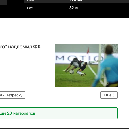
82 кг
Вес:
око" надломил ФК
ан Петреску
Еще
3
олу)
Кубань
Локомотив (Москва)
Еще 20 материалов