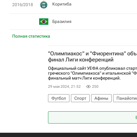
Коритиба
2016/2018
Бразилия
Полная статистика
"Олимпиакос" и "Фиорентина" объ
финал Лиги конференций
Официальный сайт УЕФА опубликовал стар
греческого "Олимпиакоса" и итальянской "
финальный матч Лиги конференций.
29 мая 2024, 21:52
250
Футбол
Спорт
Афины
Панайоти
Константинос Фортунис
Висенте Ибор