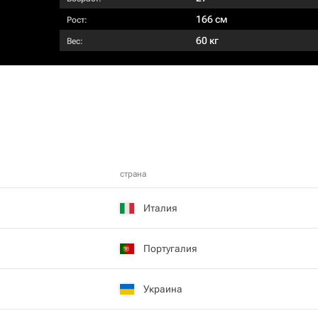
166 см
Рост:
60 кг
Вес:
страна
Италия
Португалия
Украина