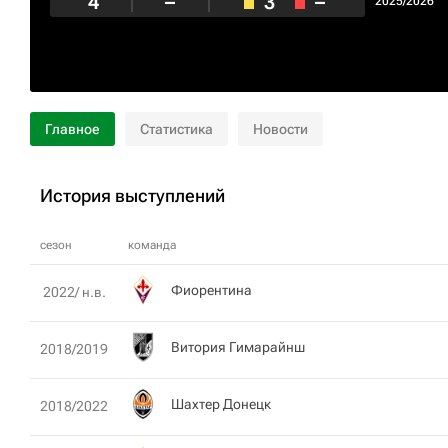
4
–
3
–
2025/2026
Главное
Статистика
Новости
История выступлений
сезон
команда
Фиорентина
2022/ н.в.
Витория Гимарайнш
2018/2019
Шахтер Донецк
2018/2022