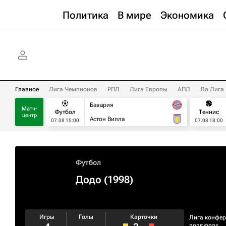
Политика
В мире
Экономика
Главное
Лига Чемпионов
РПЛ
Лига Европы
АПЛ
Ла Лига
Бавария
Матч-
Футбол
Теннис
центр
Астон Вилла
07.08 15:00
07.08 18:00
Футбол
Додо (1998)
Игры
Голы
Карточки
Лига конфе