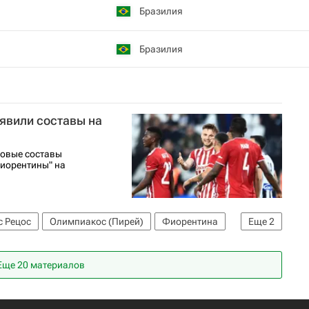
Бразилия
Бразилия
явили составы на
товые составы
Фиорентины" на
с Рецос
Олимпиакос (Пирей)
Фиорентина
Еще
2
ра
Еще 20 материалов