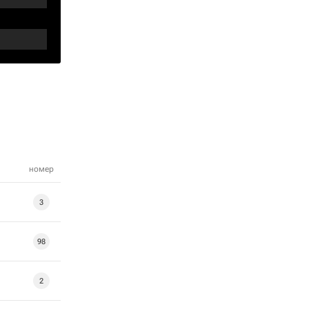
номер
3
98
2