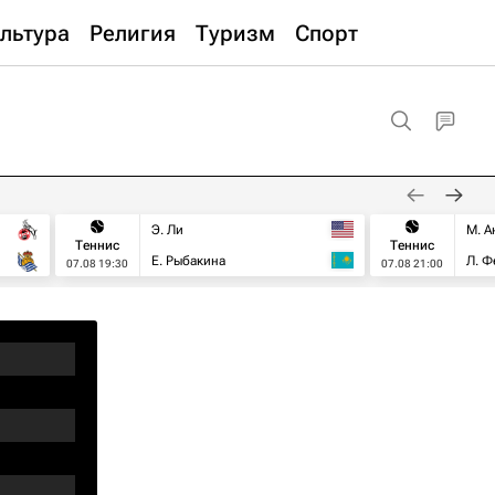
льтура
Религия
Туризм
Спорт
Э. Ли
М. А
Теннис
Теннис
Е. Рыбакина
Л. Ф
07.08 19:30
07.08 21:00