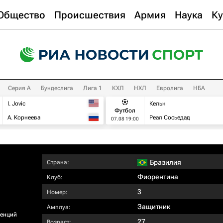
Общество
Происшествия
Армия
Наука
Ку
Серия А
Бундеслига
Лига 1
КХЛ
НХЛ
Евролига
НБА
I. Jovic
Кельн
Футбол
А. Корнеева
Реал Сосьедад
07.08 19:00
Бразилия
Страна:
Фиорентина
Клуб:
3
Номер:
Защитник
Амплуа:
ренций
27
Возраст: