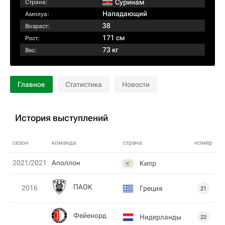
Суринам
Страна:
Нападающий
Амплуа:
38
Возраст:
171 см
Рост:
73 кг
Вес:
Главное
Статистика
Новости
История выступлений
сезон
команда
страна
номер
2021/2021
Аполлон
Кипр
ПАОК
2016
Греция
21
Фейенорд
Нидерланды
22