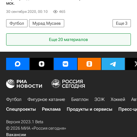
мск.
30 сентября 2020, 00:10
465
Футбол
Мурад Мусаев
Еще
3
Лига чемпионов УЕФА 2026-2027
ПАОК
Еще 20 материалов
Краснодар
Футбол
Фигурное катание
Биатлон
ЗОЖ
Хоккей
Ав
Спецпроекты
Реклама
Продукты и сервисы
Пресс-ц
Версия 2023.1 Beta
© 2026 МИА «Россия сегодня»
Вакансии