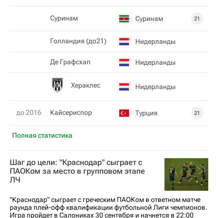
Суринам
Суринам
21
Голландия (до21)
Нидерланды
Де Графсхап
Нидерланды
Хераклес
Нидерланды
до 2016
Кайсериспор
Турция
21
Полная статистика
Шаг до цели: "Краснодар" сыграет с
ПАОКом за место в групповом этапе
ЛЧ
"Краснодар" сыграет с греческим ПАОКом в ответном матче
раунда плей-офф квалификации футбольной Лиги чемпионов.
Игра пройдет в Салониках 30 сентября и начнется в 22:00