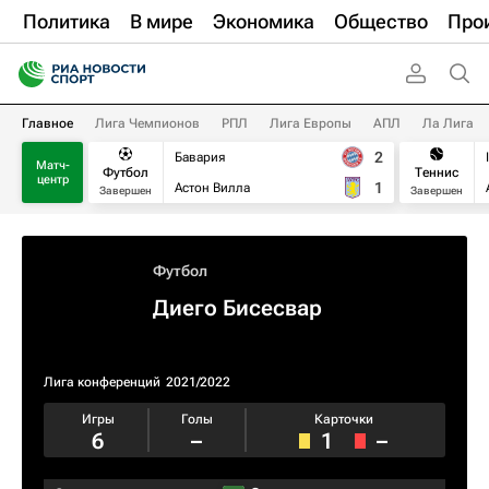
Политика
В мире
Экономика
Общество
Про
Главное
Лига Чемпионов
РПЛ
Лига Европы
АПЛ
Ла Лига
2
Бавария
Матч-
Футбол
Теннис
центр
1
Астон Вилла
Завершен
Завершен
Футбол
Диего Бисесвар
Лига конференций
2021/2022
Игры
Голы
Карточки
6
–
1
–