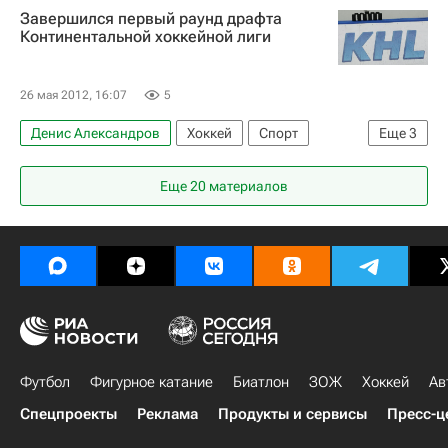
Завершился первый раунд драфта
Евгений Корешков
КХЛ 2025-2026
Континентальной хоккейной лиги
Сибирь
СКА (Санкт-Петербург)
Михаил Тихонов
26 мая 2012, 16:07
5
Денис Александров
Хоккей
Спорт
Еще
3
Мультимедийный спортивный пакет
Еще 20 материалов
КХЛ 2025-2026
СКА (Санкт-Петербург)
Футбол
Фигурное катание
Биатлон
ЗОЖ
Хоккей
Ав
Спецпроекты
Реклама
Продукты и сервисы
Пресс-ц