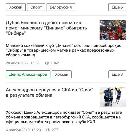
Хоккей
Спорт
Белоруссия
Еще
6
Сергей Бойко
Сергей Бойков
Дубль Емелина в дебютном матче
Михаил Науменков
Дмитрий Шевченко
помог минскому "Динамо" обыграть
"Сибирь"
КХЛ 2025-2026
Торпедо
Минский хоккейный клуб "Динамо" обыграл новосибирскую
"Сибирь" в товарищеском матче в рамках предсезонных
сборов команд.
28 июля 2022, 15:51
1042
Денис Александров
Хоккей
Еще
3
Регулярный чемпионат КХЛ
Сибирь
Александров вернулся в СКА из "Сочи"
Динамо (Минск)
в результате обмена
Хоккеист Денис Александров покидает "Сочи" и в результате
обмена возвращается в петербургский СКА, сообщается на
официальном сайте черноморского клуба КХЛ.
6 ноября 2019, 15:23
277