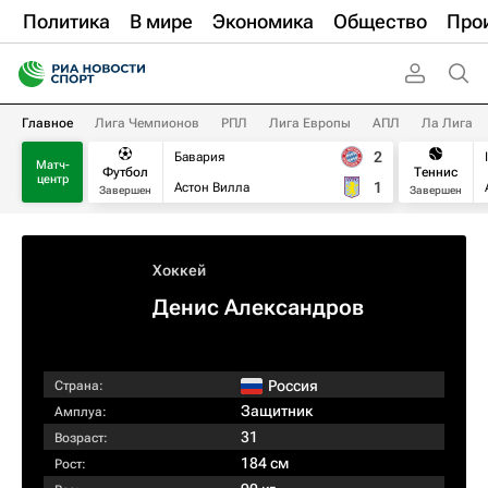
Политика
В мире
Экономика
Общество
Про
Главное
Лига Чемпионов
РПЛ
Лига Европы
АПЛ
Ла Лига
2
Бавария
Матч-
Футбол
Теннис
центр
1
Астон Вилла
Завершен
Завершен
Хоккей
Денис Александров
Россия
Страна:
Защитник
Амплуа:
31
Возраст:
184 см
Рост: