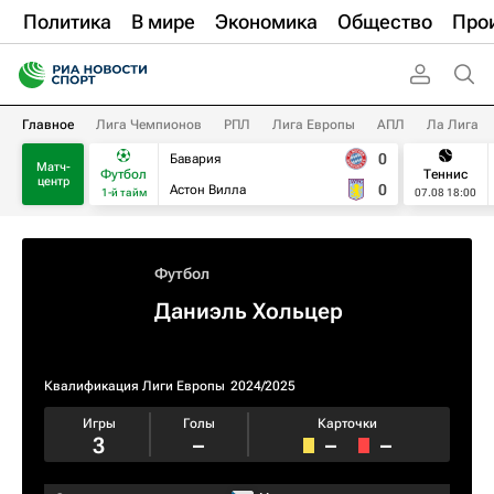
Политика
В мире
Экономика
Общество
Про
Главное
Лига Чемпионов
РПЛ
Лига Европы
АПЛ
Ла Лига
0
Бавария
Матч-
Футбол
Теннис
центр
0
Астон Вилла
1-й тайм
07.08 18:00
Футбол
Даниэль Хольцер
Квалификация Лиги Европы
2024/2025
Игры
Голы
Карточки
3
–
–
–