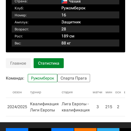
Чехия
Страна:
Ружомберок
Клуб:
16
Номер:
Защитник
Амплуа:
28
Возраст:
189 см
Рост:
88 кг
Вес:
Главное
Статистика
Команда:
Ружомберок
Спарта Прага
сезон
турнир
стадия
матчи
мин
осн
внз
Квалификация
Лига Европы -
2024/2025
3
215
2
1
Лиги Европы
квалификация