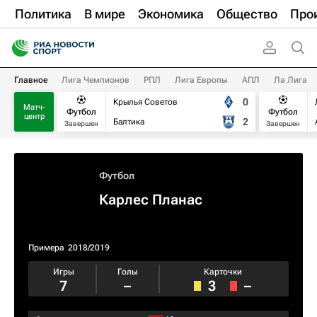
Политика
В мире
Экономика
Общество
Про
Главное
Лига Чемпионов
РПЛ
Лига Европы
АПЛ
Ла Лига
0
Крылья Советов
Матч-
Футбол
Футбол
центр
2
Балтика
Завершен
Завершен
Футбол
Карлес Планас
Примера
2018/2019
Игры
Голы
Карточки
7
–
3
–