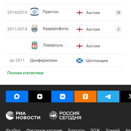
Престон
2014/2019
Англия
15
Хаддерсфилд
2011/2014
Англия
2
Ливерпуль
Англия
до 2011
Данфермлаин
Шотландия
Полная статистика
Футбол
Фигурное катание
Биатлон
ЗОЖ
Хоккей
Ав