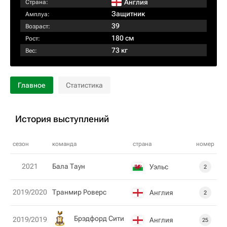
Англия
Страна:
Защитник
Амплуа:
39
Возраст:
180 см
Рост:
73 кг
Вес:
Главное
Статистика
История выступлений
сезон
команда
страна
номер
2021
Бала Таун
Уэльс
2
2019/2020
Транмир Роверс
Англия
2
Брэдфорд Сити
2019/2019
Англия
25