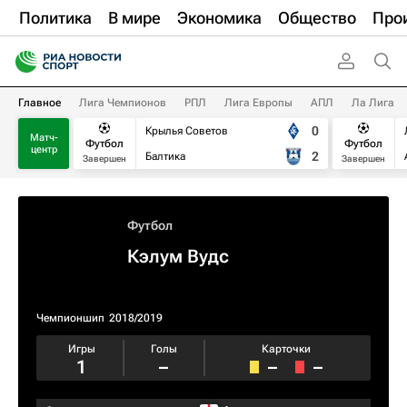
Политика
В мире
Экономика
Общество
Про
Главное
Лига Чемпионов
РПЛ
Лига Европы
АПЛ
Ла Лига
0
Крылья Советов
Матч-
Футбол
Футбол
центр
2
Балтика
Завершен
Завершен
Футбол
Кэлум Вудс
Чемпионшип
2018/2019
Игры
Голы
Карточки
1
–
–
–