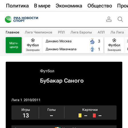
Политика
В мире
Экономика
Общество
Про
Главное
Лига Чемпионов
РПЛ
Лига Европы
АПЛ
Ла Лига
3
Динамо Москва
Матч-
Футбол
Футбол
центр
1
Динамо Махачкала
Завершен
Завершен
Футбол
Бубакар Саного
Лига 1
2010/2011
Игры
Голы
Карточки
13
–
–
–