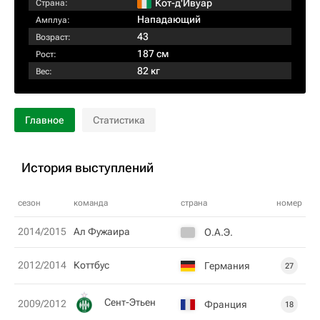
Кот-д'Ивуар
Страна:
Нападающий
Амплуа:
43
Возраст:
187 см
Рост:
82 кг
Вес:
Главное
Статистика
История выступлений
сезон
команда
страна
номер
2014/2015
Ал Фужаира
О.А.Э.
2012/2014
Коттбус
Германия
27
Сент-Этьен
2009/2012
Франция
18