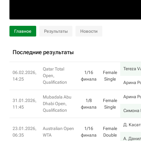
Главное
Результаты
Новости
Последние результаты
Tereza V
Qatar Total
06.02.2026,
1/16
Female
Open,
14:25
финала
Single
Qualification
Арина Р
Арина Р
Mubadala Abu
31.01.2026,
1/8
Female
Dhabi Open,
11:45
финала
Single
Qualification
Симона 
Д. Каса
23.01.2026,
Australian Open
1/16
Female
06:35
WTA
финала
Double
А. Дани