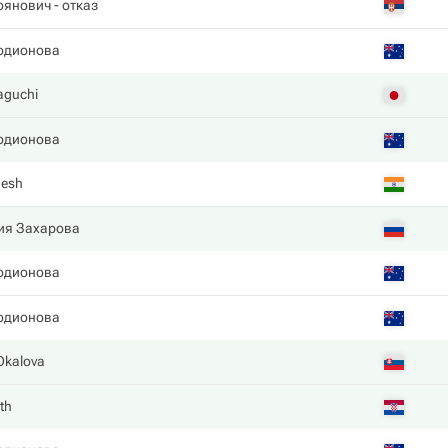
оянович
- отказ
одионова
aguchi
одионова
mesh
ия Захарова
одионова
одионова
Okalova
th