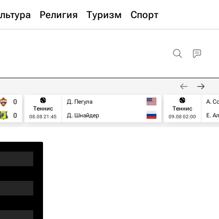
льтура
Религия
Туризм
Спорт
0
Д. Пегула
А. С
Теннис
Теннис
0
Д. Шнайдер
Е. А
08.08 21:45
09.08 02:00