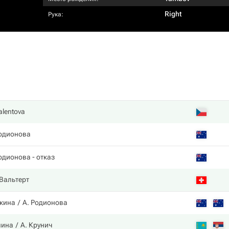
Right
Рука:
alentova
одионова
одионова
- отказ
Вальтерт
ткина
А. Родионова
лина
А. Крунич