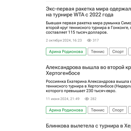
Спортивный арбитражный суд (CAS)
Ан
Экс-первая ракетка мира одержал
на турнире WTA с 2022 года
Бывшая первая ракетка мира румынка Симо
второй круг теннисного турнира в Гонконге,
составляет 115 тысяч долларов.
2 октября 2024, 16:23
317
Арина Родионова
Теннис
Спорт
Анастасия Потапова
Спортивный арби
Александрова вышла во второй кр
Хертогенбосе
Россиянка Екатерина Александрова вышла в
теннисного турнира в Хертогенбосе (Нидер
которого превышает 230 тысяч евро.
11 июня 2024, 21:49
282
Арина Родионова
Теннис
Спорт
Австралия
Тамбов
Блинкова вылетела с турнира в Х