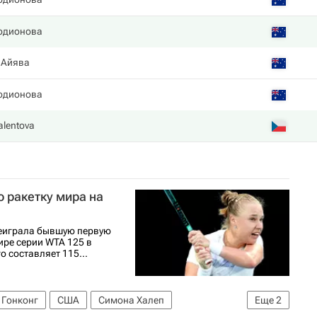
одионова
 Айява
одионова
alentova
 ракетку мира на
реиграла бывшую первую
ире серии WTA 125 в
 составляет 115...
Гонконг
США
Симона Халеп
Еще
2