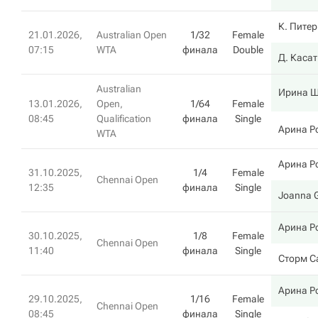
К. Питер
21.01.2026,
Australian Open
1/32
Female
07:15
WTA
финала
Double
Д. Каса
Australian
Ирина 
13.01.2026,
Open,
1/64
Female
08:45
Qualification
финала
Single
Арина Р
WTA
Арина Р
31.10.2025,
1/4
Female
Chennai Open
12:35
финала
Single
Joanna 
Арина Р
30.10.2025,
1/8
Female
Chennai Open
11:40
финала
Single
Сторм С
Арина Р
29.10.2025,
1/16
Female
Chennai Open
08:45
финала
Single