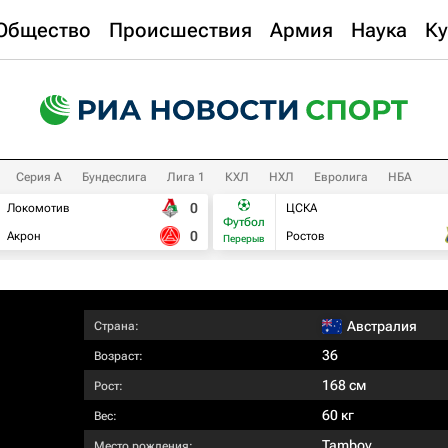
Общество
Происшествия
Армия
Наука
Ку
Серия А
Бундеслига
Лига 1
КХЛ
НХЛ
Евролига
НБА
0
Локомотив
ЦСКА
Футбол
0
Акрон
Ростов
Перерыв
Австралия
Страна:
36
Возраст:
168 см
Рост:
60 кг
Вес:
Tambov
Место рождения: