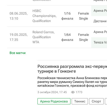
Арина Р
HSBC
08.06.2025,
1/16
Female
Championships,
13:10
финала
Single
Qualification
Дестани
Арина Р
Roland Garros,
19.05.2025,
1/64
Female
Qualification
17:35
финала
Single
WTA
Tereza V
Все матчи
Россиянка разгромила экс-первую
турнире в Гонконге
Российская теннисистка Анна Блинкова пе
ракетку мира румынку Симону Халеп на турн
китайском Гонконге, призовой фонд которого
3 октября 2024, 17:45
1773
Арина Родионова
Теннис
Спорт