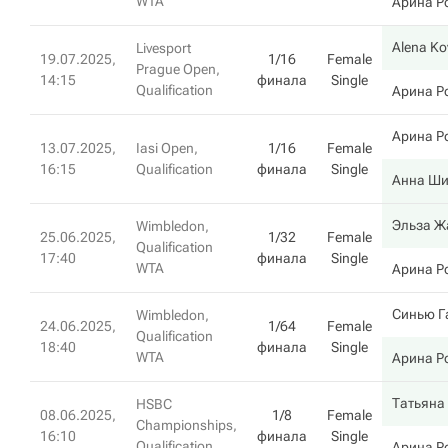
WTA
Арина Р
Alena Ko
Livesport
19.07.2025,
1/16
Female
Prague Open,
14:15
финала
Single
Qualification
Арина Р
Арина Р
13.07.2025,
Iasi Open,
1/16
Female
16:15
Qualification
финала
Single
Анна Ш
Эльза Ж
Wimbledon,
25.06.2025,
1/32
Female
Qualification
17:40
финала
Single
WTA
Арина Р
Синью Г
Wimbledon,
24.06.2025,
1/64
Female
Qualification
18:40
финала
Single
WTA
Арина Р
Татьяна
HSBC
08.06.2025,
1/8
Female
Championships,
16:10
финала
Single
Qualification
Арина Р