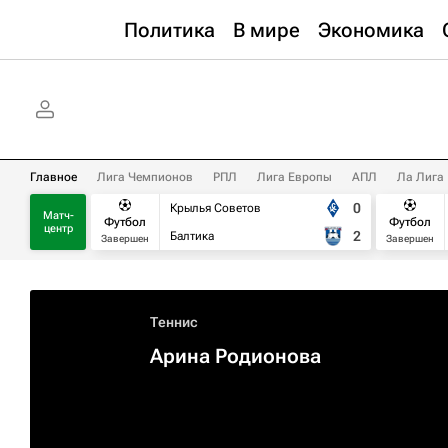
Политика
В мире
Экономика
Главное
Лига Чемпионов
РПЛ
Лига Европы
АПЛ
Ла Лига
0
Крылья Советов
Матч-
Футбол
Футбол
центр
2
Балтика
Завершен
Завершен
Теннис
Арина Родионова