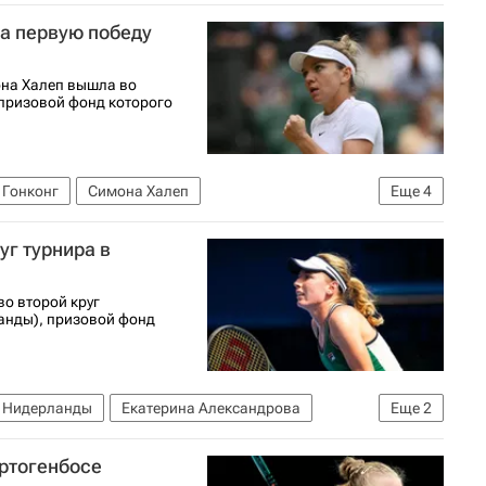
на Блинкова
а первую победу
на Халеп вышла во
 призовой фонд которого
Гонконг
Симона Халеп
Еще
4
тражный суд (CAS)
Австралия
Цинциннати
уг турнира в
о второй круг
ланды), призовой фонд
Нидерланды
Екатерина Александрова
Еще
2
ертогенбосе