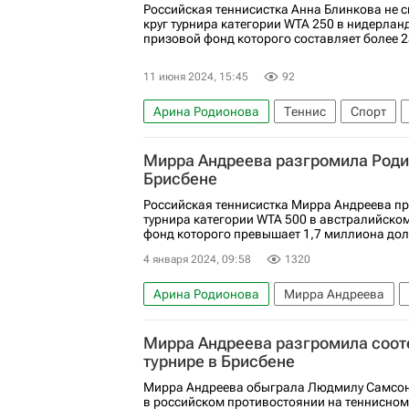
Российская теннисистка Анна Блинкова не с
круг турнира категории WTA 250 в нидерлан
призовой фонд которого составляет более 2
11 июня 2024, 15:45
92
Арина Родионова
Теннис
Спорт
Женская теннисная ассоциация (WTA)
Мирра Андреева разгромила Родио
Брисбене
Российская теннисистка Мирра Андреева пр
турнира категории WTA 500 в австралийско
фонд которого превышает 1,7 миллиона до
4 января 2024, 09:58
1320
Арина Родионова
Мирра Андреева
Мирра Андреева разгромила соот
турнире в Брисбене
Мирра Андреева обыграла Людмилу Самсоно
в российском противостоянии на теннисном