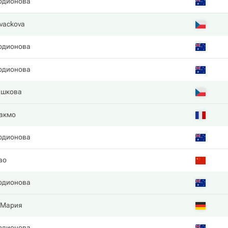
одионова
vackova
одионова
одионова
ишкова
акмо
одионова
ао
одионова
 Мария
одионова