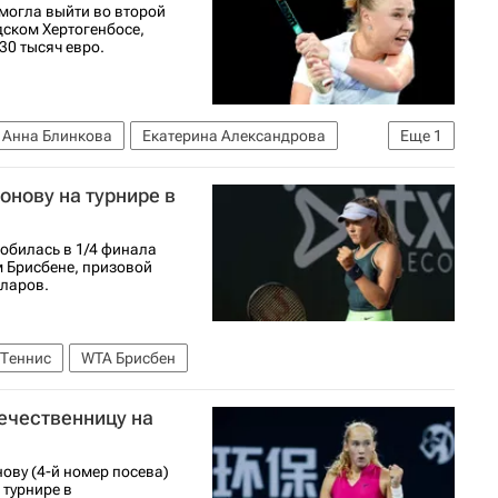
могла выйти во второй
дском Хертогенбосе,
30 тысяч евро.
Анна Блинкова
Екатерина Александрова
Еще
1
нову на турнире в
обилась в 1/4 финала
м Брисбене, призовой
лларов.
Теннис
WTA Брисбен
ечественницу на
ву (4-й номер посева)
 турнире в