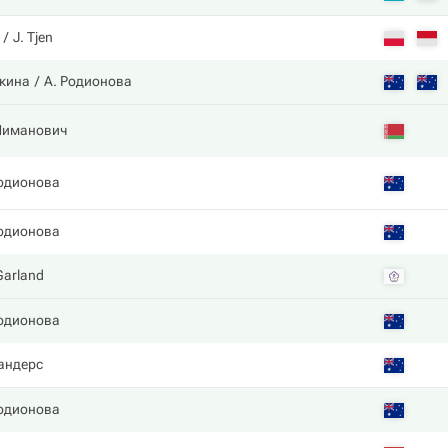
J. Tjen
ткина
А. Родионова
Шиманович
одионова
одионова
Garland
одионова
андерс
одионова