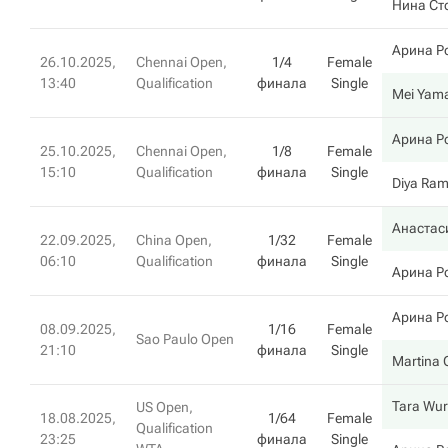
Нина Ст
Арина Р
26.10.2025,
Chennai Open,
1/4
Female
13:40
Qualification
финала
Single
Mei Yam
Арина Р
25.10.2025,
Chennai Open,
1/8
Female
15:10
Qualification
финала
Single
Diya Ra
Анастас
22.09.2025,
China Open,
1/32
Female
06:10
Qualification
финала
Single
Арина Р
Арина Р
08.09.2025,
1/16
Female
Sao Paulo Open
21:10
финала
Single
Martina 
Tara Wur
US Open,
18.08.2025,
1/64
Female
Qualification
23:25
финала
Single