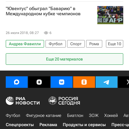
Серия А 2026-2027 (Чемпионат Италии по футболу)
"Ювентус" обыграл "Баварию" в
Удинезе
Верона
Международном кубке чемпионов
26 июля 2018, 08:27
6
Андреа Фавилли
Футбол
Спорт
Рома
Еще
10
Ювентус
Тоттенхэм Хотспур
Бенфика
Еще 20 материалов
Бавария
Боруссия (Дортмунд)
Манчестер Сити
Ливерпуль
Садио Мане
Мохамед Салах
Криштиану Роналду
Футбол
Фигурное катание
Биатлон
ЗОЖ
Хоккей
Ав
Спецпроекты
Реклама
Продукты и сервисы
Пресс-ц