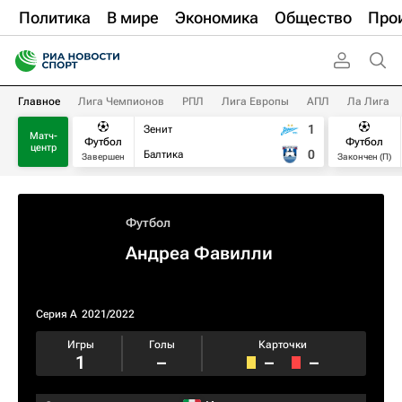
Политика
В мире
Экономика
Общество
Про
Главное
Лига Чемпионов
РПЛ
Лига Европы
АПЛ
Ла Лига
1
Зенит
Матч-
Футбол
Футбол
центр
0
Балтика
Завершен
Закончен (П)
Футбол
Андреа Фавилли
Серия А
2021/2022
Игры
Голы
Карточки
1
–
–
–