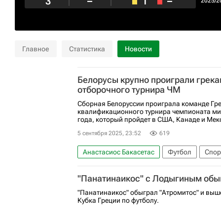
3
–
1
–
2025/2
Главное
Статистика
Новости
Белорусы крупно проиграли грека
отборочного турнира ЧМ
Сборная Белоруссии проиграла команде Гре
квалификационного турнира чемпионата ми
года, который пройдет в США, Канаде и Мек
5 сентября 2025, 23:52
619
Анастасиос Бакасетас
Футбол
Спор
"Панатинаикос" с Лодыгиным обы
"Панатинаикос" обыграл "Атромитос" и выш
Кубка Греции по футболу.