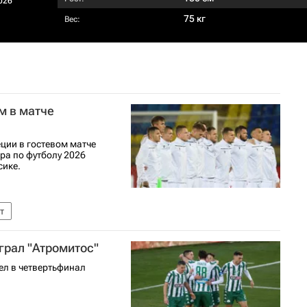
026
75 кг
Вес:
м в матче
ции в гостевом матче
ра по футболу 2026
сике.
т
грал "Атромитос"
ел в четвертьфинал