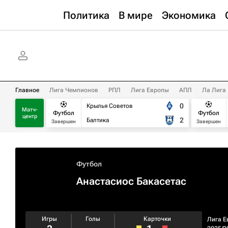
Политика
В мире
Экономика
Главное
Лига Чемпионов
РПЛ
Лига Европы
АПЛ
Ла Лига
0
Крылья Советов
Матч-
Футбол
Футбол
центр
2
Балтика
Завершен
Завершен
Футбол
Анастасиос Бакасетас
Игры
Голы
Карточки
Лига Е