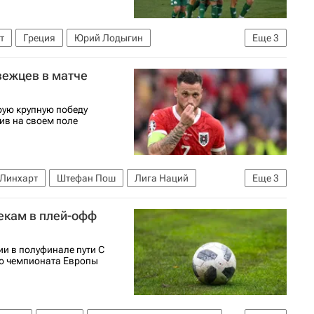
т
Греция
Юрий Лодыгин
Еще
3
мпиакос (Пирей)
вежцев в матче
рую крупную победу
ив на своем поле
Линхарт
Штефан Пош
Лига Наций
Еще
3
Норвегия
екам в плей-офф
и в полуфинале пути C
ию чемпионата Европы