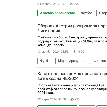
8 января 2025, 23:50
122
Анастасиос Бакасетас
Футбол
Спор
Факундо Пельистри
Атромитос
Оли
Сборная Австрии разгромила нор
Лиги наций
Футболисты сборной Австрии одержали вто
подряд в рамках Лиги наций УЕФА, разгром
команду Норвегии.
13 октября 2024, 23:55
1000
Футбол
Марко Арнаутович
Филипп 
Лига наций УЕФА. Лига B
Австрия
Казахстан разгромно проиграл гр
за выход на ЧЕ-2024
Сборная Казахстана уступила команде Греци
плей-офф за право выйти в основную стад
2024 года.
22 марта 2024, 00:48
971