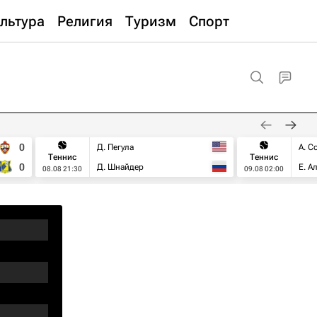
льтура
Религия
Туризм
Спорт
0
Д. Пегула
А. С
Теннис
Теннис
0
Д. Шнайдер
Е. А
08.08 21:30
09.08 02:00