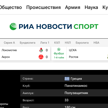
Общество
Происшествия
Армия
Наука
Ку
Серия А
Бундеслига
Лига 1
КХЛ
НХЛ
Евролига
НБА
0
Локомотив
ЦСКА
Футбол
0
Акрон
Ростов
1-й тайм
Греция
Страна:
Панатинаикос
Клуб:
Полузащитник
Амплуа:
33
Возраст:
вропы
180 см
Рост: