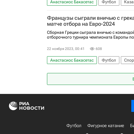
Анастасиос Бакасетас
Футбол
Каза
Пётр Зелиньский
Чемпионат Европы по
Французы сыграли вничью с грек
матче отбора на Евро-2024
Сборная Греции сыграла вничью с командо
отборочного турнира чемпионата Европы по 
22 ноября 2023, 00:41
608
Анастасиос Бакасетас
Футбол
Спор
Рандаль Коло-Муани
Юссуф Фофана
Футбол
Фигурное катание
Б