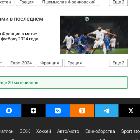
хстан
Греция
Пшемыслав Франковский
Еще
2
 футболу
ами в последнем
й Франции в матче
футболу 2024 года.
т
Евро-2024
Франция
Греция
Еще
2
Еще 20 материалов
иатлон
ЗОЖ
Хоккей
Авто/мото
Единоборства
Sport sto