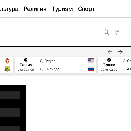
льтура
Религия
Туризм
Спорт
Д. Пегула
А. С
Теннис
Теннис
Д. Шнайдер
Е. А
08.08 21:00
09.08 02:00