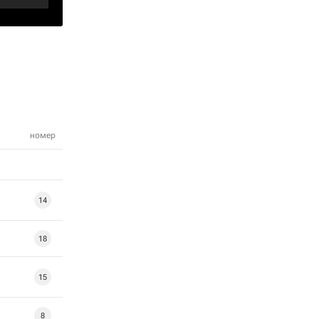
номер
14
18
15
8