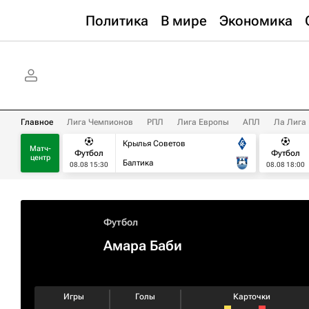
Политика
В мире
Экономика
Главное
Лига Чемпионов
РПЛ
Лига Европы
АПЛ
Ла Лига
Крылья Советов
Матч-
Футбол
Футбол
центр
Балтика
08.08 15:30
08.08 18:00
Футбол
Амара Баби
Игры
Голы
Карточки