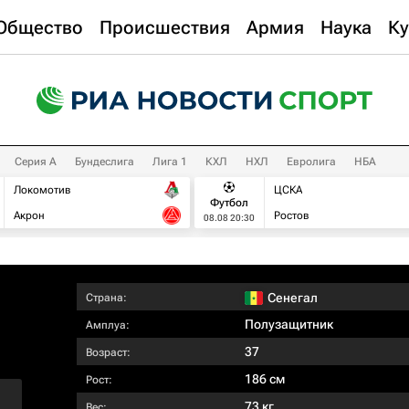
Общество
Происшествия
Армия
Наука
Ку
Серия А
Бундеслига
Лига 1
КХЛ
НХЛ
Евролига
НБА
Локомотив
ЦСКА
Футбол
Акрон
Ростов
08.08 20:30
Сенегал
Страна:
Полузащитник
Амплуа:
37
Возраст:
186 см
Рост:
73 кг
Вес: