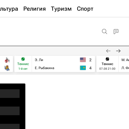
льтура
Религия
Туризм
Спорт
2
Э. Ли
М. А
Теннис
Теннис
4
Е. Рыбакина
Л. Ф
1-й сет
07.08 21:00