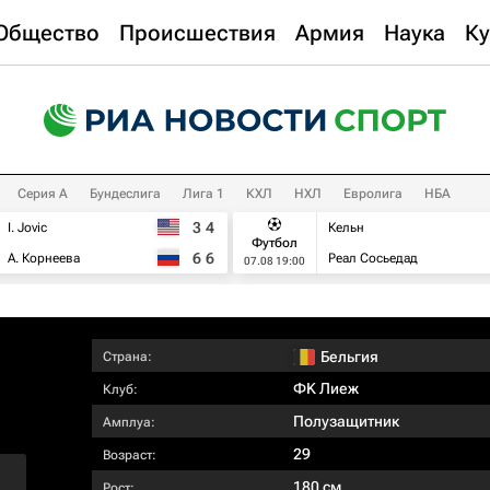
Общество
Происшествия
Армия
Наука
Ку
Серия А
Бундеслига
Лига 1
КХЛ
НХЛ
Евролига
НБА
3
4
I. Jovic
Кельн
Футбол
6
6
А. Корнеева
Реал Сосьедад
07.08 19:00
Бельгия
Страна:
ФK Лиеж
Клуб:
Полузащитник
Амплуа:
29
Возраст:
180 см
Рост: