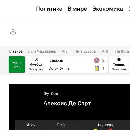
Политика
В мире
Экономика
Главное
Лига Чемпионов
РПЛ
Лига Европы
АПЛ
Ла Лига
2
Бавария
Матч-
Футбол
Теннис
центр
1
Астон Вилла
Завершен
Завершен
Футбол
Алексис Де Сарт
Игры
Голы
Карточки