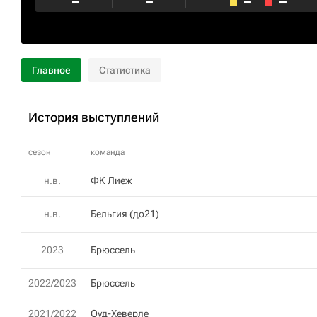
–
–
–
–
Главное
Статистика
История выступлений
сезон
команда
н.в.
ФK Лиеж
н.в.
Бельгия (до21)
2023
Брюссель
2022/2023
Брюссель
2021/2022
Оуд-Хеверле