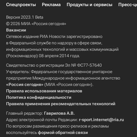
Спецпроекты
Реклама
Продукты и сервисы
Пресс-ц
Версия 2023.1 Beta
© 2026 МИА «Россия сегодня»
Вакансии
Сетевое издание РИА Новости зарегистрировано
в Федеральной службе по надзору в сфере связи,
информационных технологий и массовых коммуникаций
(Роскомнадзор) 08 апреля 2014 года.
Свидетельство о регистрации Эл № ФС77-57640
Учредитель: Федеральное государственное унитарное
предприятие Международное информационное агентство
«Россия сегодня»
(МИА «Россия сегодня»).
Правила использования материалов
Политика конфиденциальности
Правила применения рекомендательных технологий
Главный редактор:
Гаврилова А.В.
Адрес электронной почты Редакции:
r-sport.internet@ria.ru
По вопросам размещения пресс-релизов и рекламы
воспользуйтесь
формой обратной связи