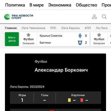
Политика
В мире
Экономика
Общество
Про
Главное
Лига Чемпионов
РПЛ
Лига Европы
АПЛ
Ла Лига
0
Крылья Советов
Матч-
Футбол
Футбол
центр
2
Балтика
Завершен
Завершен
Футбол
Александар Боркович
Лига Европы
2023/2024
Игры
Голы
Карточки
1
–
–
–