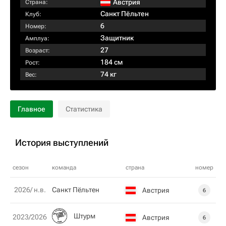
Австрия
Страна:
Санкт Пёльтен
Клуб:
6
Номер:
Защитник
Амплуа:
27
Возраст:
184 см
Рост:
74 кг
Вес:
Главное
Статистика
История выступлений
сезон
команда
страна
номер
2026/ н.в.
Санкт Пёльтен
Австрия
6
Штурм
2023/2026
Австрия
6